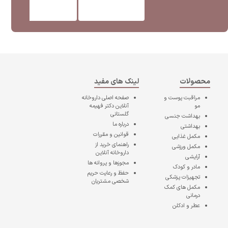
محصولات
لینک های مفید
مراقبت پوست و
صفحه اصلی
داروخانه
مو
آنلاین دکتر فهیمه
گلستانی
بهداشت جنسی
درباره ما
بهداشتی
قوانین و مقررات
مکمل غذایی
راهنمای خرید از
مکمل ورزشی
داروخانه آنلاین
آرایشی
مجوزها و پروانه ها
مادر و کودک
حفظ و رعایت حریم
تجهیزات پزشکی
شخصی مشتریان
مکمل های کمک
درمانی
عطر و ادکلن