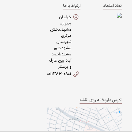
نماد اعتماد
ارتباط با ما
خراسان
رضوی،
مشهد،بخش
مرکزی
شهرستان
مشهد،شهر
مشهد،احمد
آباد بین عارف
و پرستار
05138420801
آدرس داروخانه روی نقشه