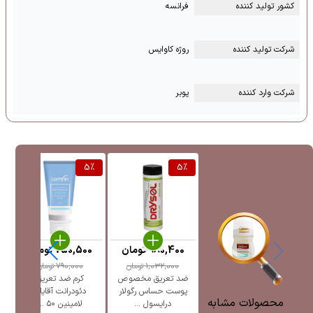
کشور تولید کننده
فرانسه
شرکت تولید کننده
روژه کاوایس
شرکت وارد کننده
پوبر
%
5
%
5
%
980,400
تومان
750,500
تومان
1,032,000
تومان
790,000
تومان
ضد تعریق مخصوص
کرم ضد تعریق
پوست حساس رگولار
دئودرانت آقایان
محصولات مشابه
درایسول ...
لامینین ۵۰ ...