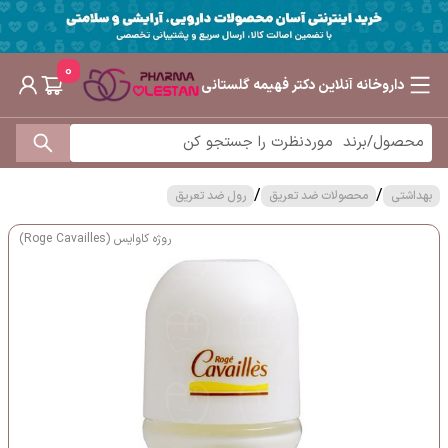
0
داروخانه آنلاین دکتر فهیمه گلستانی
/
/
بهداشتی
محصولات ضد تعریق
رول ضد تعریق
روژه کاوایس (Roge Cavailles)