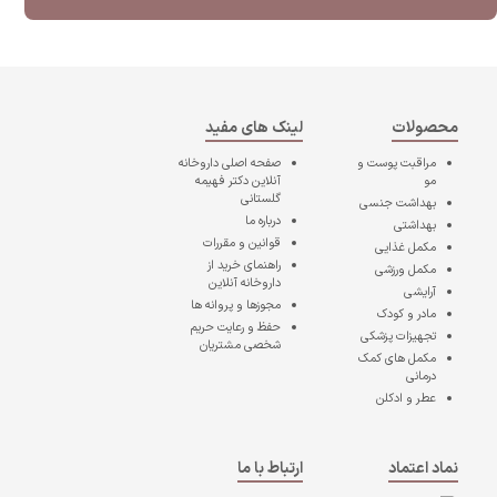
محصولات
لینک های مفید
مراقبت پوست و
صفحه اصلی
داروخانه
مو
آنلاین دکتر فهیمه
گلستانی
بهداشت جنسی
درباره ما
بهداشتی
قوانین و مقررات
مکمل غذایی
راهنمای خرید از
مکمل ورزشی
داروخانه آنلاین
آرایشی
مجوزها و پروانه ها
مادر و کودک
حفظ و رعایت حریم
تجهیزات پزشکی
شخصی مشتریان
مکمل های کمک
درمانی
عطر و ادکلن
نماد اعتماد
ارتباط با ما