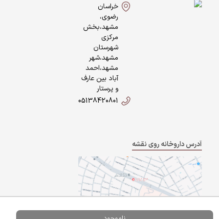
خراسان
رضوی،
مشهد،بخش
مرکزی
شهرستان
مشهد،شهر
مشهد،احمد
آباد بین عارف
و پرستار
05138420801
آدرس داروخانه روی نقشه
ناموجود