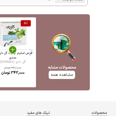
5
%
عددی
گل دارو (Goldaru)
محصولات مشابه
360,000
تومان
342,000
تومان
مشاهده همه
محصولات
لینک های مفید