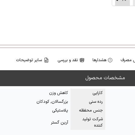
 مصرف
هشدارها
نقد و بررسی
سایر توضیحات
مشخصات محصول
کارایی
کاهش وزن
رده سنی
بزرگسالان, کودکان
جنس محفظه
پلاستیکی
شرکت تولید
آرین گستر
کننده