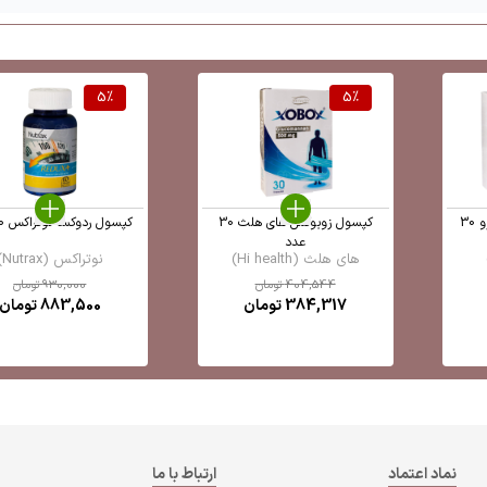
5
%
5
%
قرص اسلیم کوئیک گل دارو 30
کپسول زوبوکس های هلث 30
کپسول ردوکسا نوتراکس 60 عدد
عدد
های هلث (Hi health)
نوتراکس (Nutrax)
404,544
تومان
930,000
تومان
384,317
تومان
883,500
تومان
نماد اعتماد
ارتباط با ما