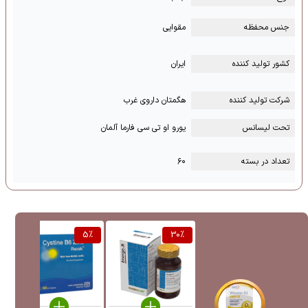
جنس محفظه
مقوایی
کشور تولید کننده
ایران
شرکت تولید کننده
هگمتان داروی غرب
تحت لیسانس
یورو او تی سی فارما آلمان
تعداد در بسته
۶۰
%
5
%
30
%