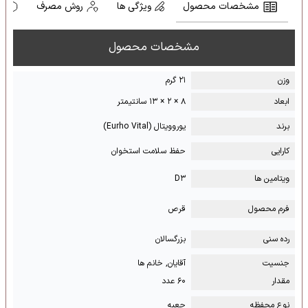
مشخصات محصول
ویژگی ها
روش مصرف
ه
مشخصات محصول
وزن
۲۱ گرم
ابعاد
۸ × ۲ × ۱۳ سانتیمتر
برند
یوروویتال (Eurho Vital)
کارایی
حفظ سلامت استخوان
ویتامین ها
D۳
فرم محصول
قرص
رده سنی
بزرگسالان
جنسیت
آقایان, خانم ها
مقدار
۶۰ عدد
نوع محفظه
جعبه