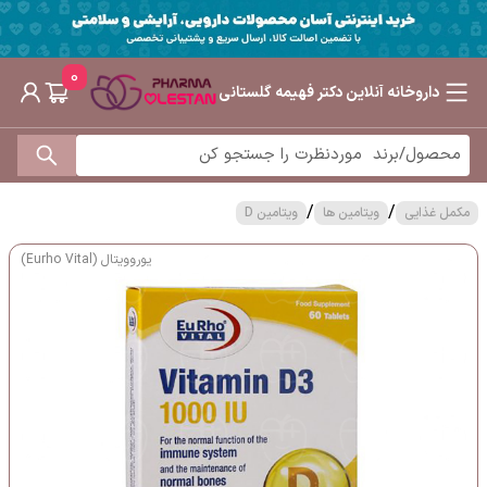
0
داروخانه آنلاین دکتر فهیمه گلستانی
/
/
مکمل غذایی
ویتامین ها
ویتامین D
یوروویتال (Eurho Vital)