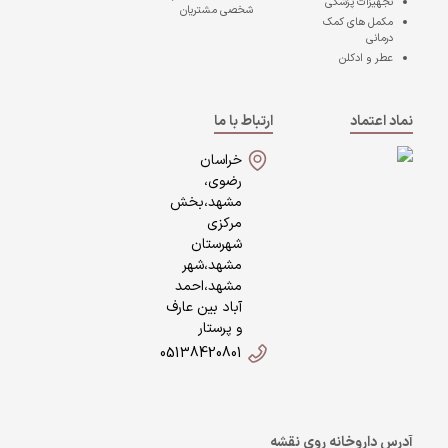
تجهیزات پزشکی
شخصی مشتریان
مکمل های کمک
درمانی
عطر و ادکلن
نماد اعتماد
ارتباط با ما
خراسان
رضوی،
مشهد،بخش
مرکزی
شهرستان
مشهد،شهر
مشهد،احمد
آباد بین عارف
و پرستار
05138420801
آدرس داروخانه روی نقشه