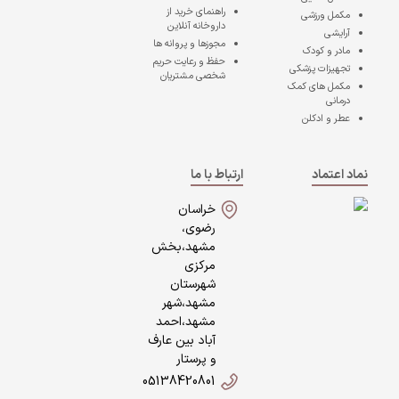
راهنمای خرید از
مکمل ورزشی
داروخانه آنلاین
آرایشی
مجوزها و پروانه ها
مادر و کودک
حفظ و رعایت حریم
تجهیزات پزشکی
شخصی مشتریان
مکمل های کمک
درمانی
عطر و ادکلن
نماد اعتماد
ارتباط با ما
خراسان
رضوی،
مشهد،بخش
مرکزی
شهرستان
مشهد،شهر
مشهد،احمد
آباد بین عارف
و پرستار
05138420801