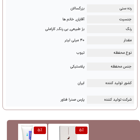
رده سنی
بزرگسالان
جنسیت
آقایان, خانم ها
رنگ
بژ طبیعی, بی رنگ, کاراملی
مقدار
۴۰ میلی لیتر
نوع محفظه
تیوب
جنس محفظه
پلاستیکی
کشور تولید کننده
ایران
شرکت تولید کننده
پارس صدرا فناور
%
5
%
5
%