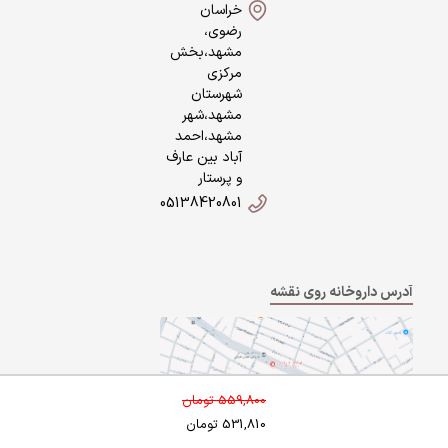
خراسان
رضوی،
مشهد،بخش
مرکزی
شهرستان
مشهد،شهر
مشهد،احمد
آباد بین عارف
و پرستار
05138420801
آدرس داروخانه روی نقشه
559,800
تومان
531,810
تومان