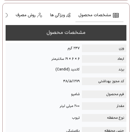
مشخصات محصول
ویژگی ها
روش مصرف
ه
مشخصات محصول
وزن
۲۴۷ گرم
ابعاد
۶ × ۶ × ۱۹ سانتیمتر
برند
کاندید (Candid)
کد مجوز بهداشتی
۱۲۷۹/ظ/۴۸
فرم محصول
شامپو
مقدار
۲۰۰ میلی لیتر
نوع محفظه
تیوب
جنس محفظه
پلاستیکی