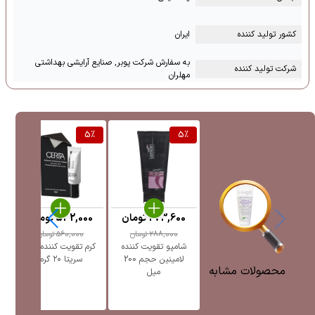
کشور تولید کننده
ایران
به سفارش شرکت پوبر, صنایع آرایشی بهداشتی
شرکت تولید کننده
مهلران
%
5
%
5
%
273,600
تومان
532,000
تومان
0
288,000
تومان
560,000
تومان
شامپو تقویت کننده
کرم تقویت کننده ابرو
لامینین حجم 200
سریتا ۲۰ گرم
محصولات مشابه
میل