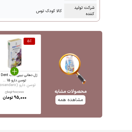
شرکت تولید
کالا کودک توس
کننده
5
%
ژل دهانی بیبی 
توسن دارو 15 ...
توسن دارو (Tosandaro ...
محصولات مشابه
100,000
تومان
95,000
تومان
مشاهده همه