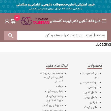
0
داروخانه آنلاین دکتر فهیمه گلستانی
Loading...
محصولات
لینک های مفید
مراقبت پوست و
صفحه اصلی
داروخانه
مو
آنلاین دکتر فهیمه
گلستانی
بهداشت جنسی
درباره ما
بهداشتی
قوانین و مقررات
مکمل غذایی
راهنمای خرید از
مکمل ورزشی
داروخانه آنلاین
آرایشی
مجوزها و پروانه ها
مادر و کودک
حفظ و رعایت حریم