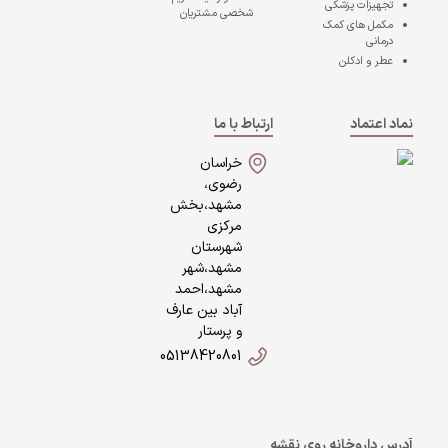
تجهیزات پزشکی
شخصی مشتریان
مکمل های کمک
درمانی
عطر و ادکلن
نماد اعتماد
ارتباط با ما
خراسان
رضوی،
مشهد،بخش
مرکزی
شهرستان
مشهد،شهر
مشهد،احمد
آباد بین عارف
و پرستار
05138420801
آدرس داروخانه روی نقشه