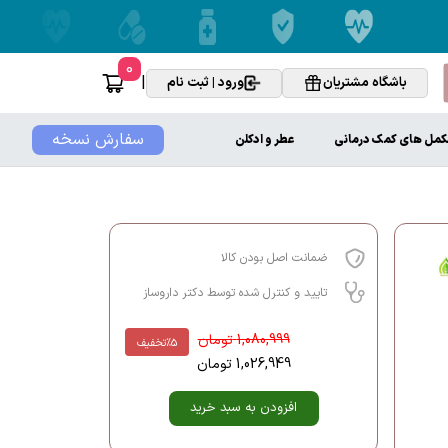
0
|
باشگاه مشتریان
ورود | ثبت نام
سفارش نسخه
کمل های کمک درمانی
عطر و ادکلن
ضمانت اصل بودن کالا
تایید و کنترل شده توسط دکتر داروساز
1,080,999
تومان
%5
تخفیف
1,026,949
تومان
افزودن به سبد خرید