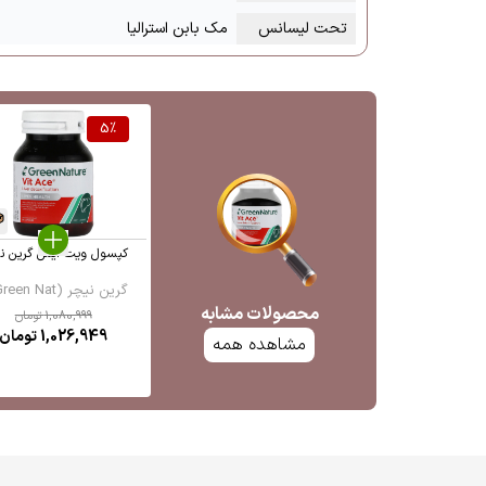
تحت لیسانس
مک بابن استرالیا
5
%
کپسول ویت ایس گرین ن
گرین نیچر (Green Nat ...
محصولات مشابه
1,080,999
تومان
1,026,949
تومان
مشاهده همه