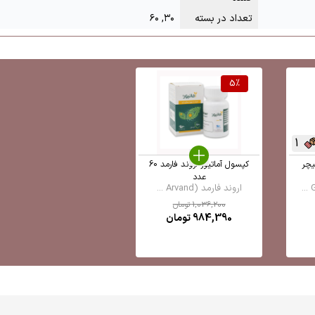
تعداد در بسته
۳۰, ۶۰
5
%
1
یچر
کپسول آماتیور اروند فارمد 60
عدد
اروند فارمد (Arvand ...
1,036,200
تومان
984,390
تومان