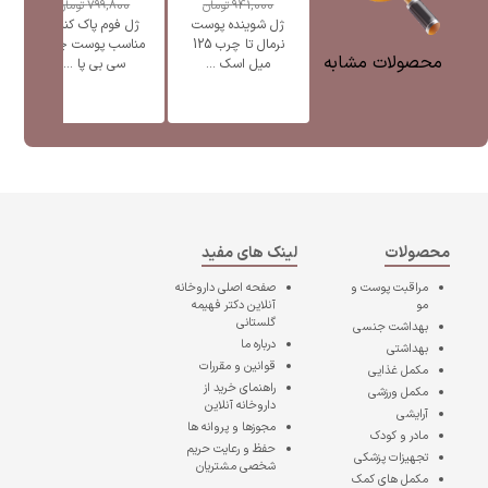
941,000
تومان
799,800
تومان
ژل شوینده پوست
ژل فوم پاک کننده
ژ
نرمال تا چرب 125
مناسب پوست چرب
محصولات مشابه
میل اسک ...
سی بی پا ...
محصولات
لینک های مفید
مراقبت پوست و
صفحه اصلی
داروخانه
مو
آنلاین دکتر فهیمه
گلستانی
بهداشت جنسی
درباره ما
بهداشتی
قوانین و مقررات
مکمل غذایی
راهنمای خرید از
مکمل ورزشی
داروخانه آنلاین
آرایشی
مجوزها و پروانه ها
مادر و کودک
حفظ و رعایت حریم
تجهیزات پزشکی
شخصی مشتریان
مکمل های کمک