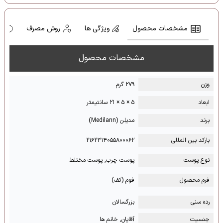
مشخصات محصول
ویژگی ها
روش مصرف
ه
مشخصات محصول
وزن
۲۷۹ گرم
ابعاد
۵ × ۵ × ۲۱ سانتیمتر
برند
مدیلن (Medilann)
بارکد بین المللی
۲۱۶۲۳۱۴۰۵۵۸۰۰۰۶۲
نوع پوست
پوست چرب, پوست مختلط
فرم محصول
فوم (کف)
رده سنی
بزرگسالان
جنسیت
آقایان, خانم ها