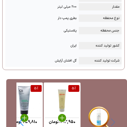
مقدار
۲۰۰ میلی لیتر
نوع محفظه
بطری پمپ دار
جنس محفظه
پلاستیکی
کشور تولید کننده
ایران
شرکت تولید کننده
گل افشان آرایش
%
5
%
5
%
893,950
تومان
759,810
تومان