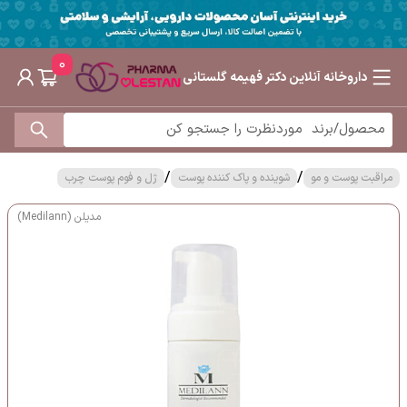
0
داروخانه آنلاین دکتر فهیمه گلستانی
/
/
مراقبت پوست و مو
شوینده و پاک کننده پوست
ژل و فوم پوست چرب
مدیلن (Medilann)