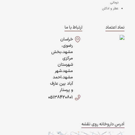
درمانی
عطر و ادکلن
نماد اعتماد
ارتباط با ما
خراسان
رضوی،
مشهد،بخش
مرکزی
شهرستان
مشهد،شهر
مشهد،احمد
آباد بین عارف
و پرستار
05138420801
آدرس داروخانه روی نقشه