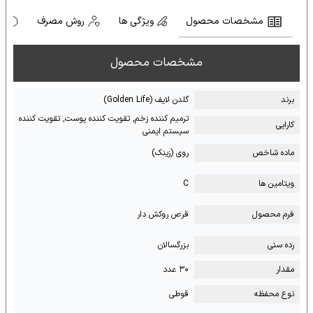
مشخصات محصول
ویژگی ها
روش مصرف
ه
مشخصات محصول
برند
گلدن لایف (Golden Life)
ترمیم کننده زخم, تقویت کننده پوست, تقویت کننده
کارایی
سیستم ایمنی
ماده شاخص
روی (زینک)
ویتامین ها
C
فرم محصول
قرص روکش دار
رده سنی
بزرگسالان
مقدار
۳۰ عدد
نوع محفظه
قوطی