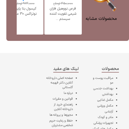
450,000
تومان
924,000
تومان
قرص نووهیل فاران
کپسول بتا پاپیلو
شیمی تقویت کننده
نوتراکس 30 عدد
محصولات مشابه
سیستم ...
محصولات
لینک های مفید
مراقبت پوست و
صفحه اصلی
داروخانه
مو
آنلاین دکتر فهیمه
گلستانی
بهداشت جنسی
درباره ما
بهداشتی
قوانین و مقررات
مکمل غذایی
راهنمای خرید از
مکمل ورزشی
داروخانه آنلاین
آرایشی
مجوزها و پروانه ها
مادر و کودک
حفظ و رعایت حریم
تجهیزات پزشکی
شخصی مشتریان
مکمل های کمک