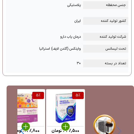
جنس محفظه
پلاستیکی
کشور تولید کننده
ایران
شرکت تولید کننده
درمان یاب دارو
تحت لیسانس
وایتکس (گلدن لایف) استرالیا
تعداد در بسته
۳۰
%
5
%
5
%
427,500
تومان
877,800
تومان