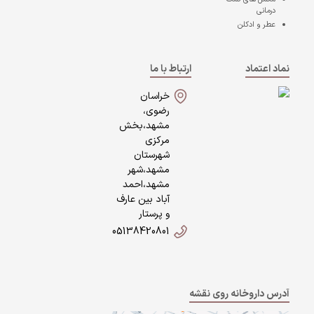
درمانی
عطر و ادکلن
نماد اعتماد
ارتباط با ما
خراسان
رضوی،
مشهد،بخش
مرکزی
شهرستان
مشهد،شهر
مشهد،احمد
آباد بین عارف
و پرستار
05138420801
آدرس داروخانه روی نقشه