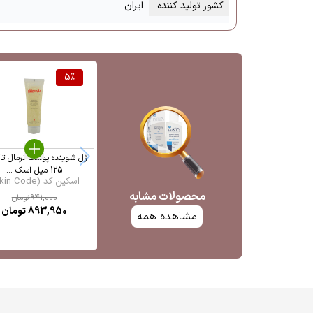
کشور تولید کننده
ایران
5
%
ژل شوینده پوست نرمال تا
125 میل اسک ...
اسکین کد (Skin Code)
محصولات مشابه
941,000
تومان
893,950
تومان
مشاهده همه