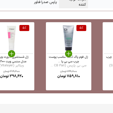
پارس صدرا فناور
کننده
5
%
5
%
 چرب
ژل فوم پاک کننده مناسب پوست
ژل شستشوی صورت ویتا
چرب سی بی پا ...
مدل سنسی ویت 200 ...
سی بی پاریس (CB Pari ...
ویتالیر (Vitalayer)
799,800
تومان
419,600
تومان
759,810
تومان
398,620
تومان