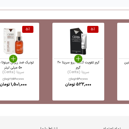
5
%
5
%
نین
کرم تقویت کننده ابرو سریتا ۲۰
تونیک ضد ریزش مینوتا س
گرم
50 میلی لیتر
سریتا (Cerita)
سریتا (Cerita)
560,000
تومان
1,580,000
تومان
532,000
تومان
1,501,000
تومان