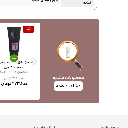
کننده
5
%
شامپو تقویت کننده لامی
حجم 200 میل
لامینین (Laminin)
محصولات مشابه
288,000
تومان
273,600
تومان
مشاهده همه