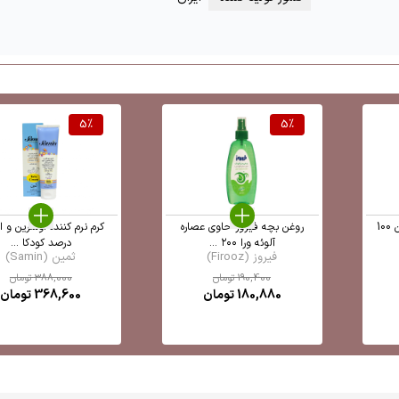
5
%
5
%
کرم اوسرین 3 درصد اورلین 100
روغن بچه فیروز حاوی عصاره
آلوئه ورا ۲۰۰ ...
درصد کودکا ...
فیروز (Firooz)
ثمین (Samin)
190,400
تومان
388,000
تومان
180,880
تومان
368,600
تومان