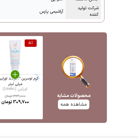
شرکت تولید
آراشیمی پارس
کننده
5
%
میلی لیتر
اورلین (Urelin)
محصولات مشابه
326,000
تومان
309,700
تومان
مشاهده همه