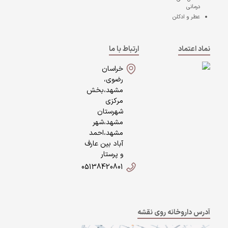
درمانی
عطر و ادکلن
نماد اعتماد
ارتباط با ما
خراسان
رضوی،
مشهد،بخش
مرکزی
شهرستان
مشهد،شهر
مشهد،احمد
آباد بین عارف
و پرستار
05138420801
آدرس داروخانه روی نقشه