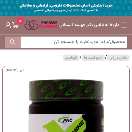
0
داروخانه آنلاین دکتر فهیمه گلستانی
/
/
مکمل ورزشی
آمینو اسید ها
گلوتامین
کارن (Karen)