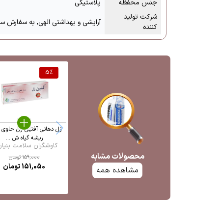
جنس محفظه
پلاستیکی
شرکت تولید
آرایشی و بهداشتی الهی, به سفارش سی
کننده
5
%
ژل دهانی آفتین ژل حاوی 
ریشه گیاه ش ...
کاوشگران سلامت بنیان 
محصولات مشابه
159,000
تومان
151,050
تومان
مشاهده همه