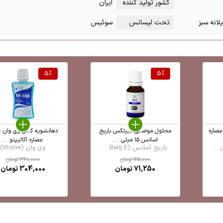
کشور تولید کننده
ایران
لانه سبز
تحت لیسانس
سوئیس
5
%
5
%
عصاره
محلول موضعی میرتکس باریج
دهانشویه کامل وی وان 
اسانس ۱۵ میلی ‎ ...
عصاره اکالیپتو ...
...
باریج اسانس (Barij E ...
وی وان (Vi-one)
75,000
تومان
320,000
تومان
71,250
تومان
304,000
تومان