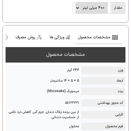
مقدار
مشخصات محصول
ویژگی ها
روش مصرف
ه
مشخصات محصول
وزن
246 گرم
ابعاد
5 × 5 × 16 سانتیمتر
برند
میسویک (Misswake)
کد مجوز بهداشتی
۵۶/۲۲۲۳۱
از بین برنده پلاک دندان, جرم گیر, کاهش درد ناشی
کارایی
از حساسیت دندانی
فرم محصول
محلول