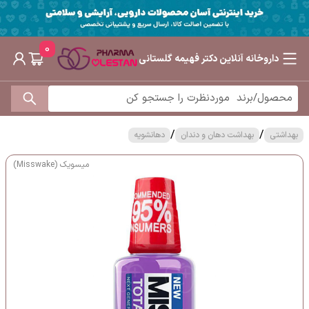
0
داروخانه آنلاین دکتر فهیمه گلستانی
/
/
بهداشتی
بهداشت دهان و دندان
دهانشویه
میسویک (Misswake)