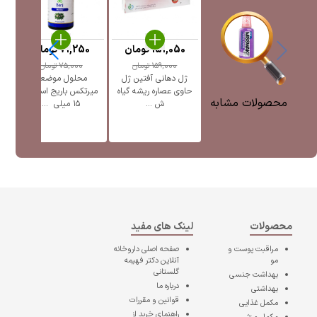
151,050
تومان
71,250
تومان
159,000
تومان
75,000
تومان
ژل دهانی آفتین ژل
محلول موضعی
حاوی عصاره ریشه گیاه
میرتکس باریج اسانس
محصولات مشابه
ش ...
۱۵ میلی ‎ ...
محصولات
لینک های مفید
مراقبت پوست و
صفحه اصلی
داروخانه
مو
آنلاین دکتر فهیمه
گلستانی
بهداشت جنسی
درباره ما
بهداشتی
قوانین و مقررات
مکمل غذایی
راهنمای خرید از