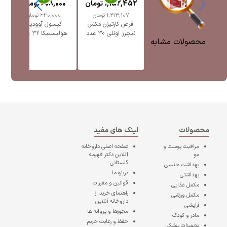
1,152,452
تومان
608,000
تومان
0
1,213,107
تومان
640,000
تومان
قرص کارتیژن مکس
کپسول آوودین
نیچرز اونلی ۳۰ عدد
هولیستیکا ۳۲ عدد
SM
محصولات مشابه
محصولات
لینک های مفید
مراقبت پوست و
صفحه اصلی
داروخانه
مو
آنلاین دکتر فهیمه
گلستانی
بهداشت جنسی
درباره ما
بهداشتی
قوانین و مقررات
مکمل غذایی
راهنمای خرید از
مکمل ورزشی
داروخانه آنلاین
آرایشی
مجوزها و پروانه ها
مادر و کودک
حفظ و رعایت حریم
تجهیزات پزشکی