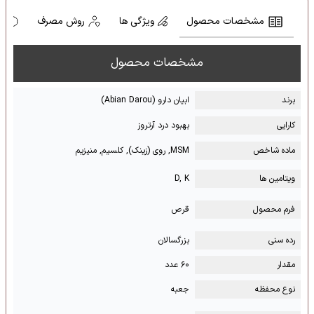
مشخصات محصول
ویژگی ها
روش مصرف
ه
مشخصات محصول
برند
ابیان دارو (Abian Darou)
کارایی
بهبود درد آرتروز
ماده شاخص
MSM, روی (زینک), کلسیم, منیزیم
ویتامین ها
D, K
فرم محصول
قرص
رده سنی
بزرگسالان
مقدار
۶۰ عدد
نوع محفظه
جعبه