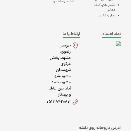
شخصی مشتریان
مکمل های کمک
درمانی
عطر و ادکلن
نماد اعتماد
ارتباط با ما
خراسان
رضوی،
مشهد،بخش
مرکزی
شهرستان
مشهد،شهر
مشهد،احمد
آباد بین عارف
و پرستار
05138420801
آدرس داروخانه روی نقشه