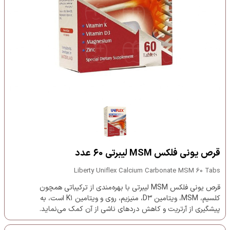
قرص یونی فلکس MSM لیبرتی 60 عدد
Liberty Uniflex Calcium Carbonate MSM 60 Tabs
قرص یونی فلکس MSM لیبرتی با بهره‌مندی از ترکیباتی همچون
کلسیم، MSM، ویتامین D۳، منیزیم، روی و ویتامین K۱ است، به
پیشگیری از آرتریت و کاهش دردهای ناشی از آن کمک می‌نماید.