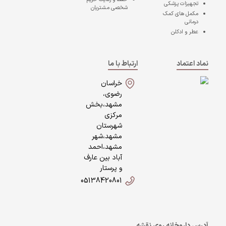
تجهیزات پزشکی
شخصی مشتریان
مکمل های کمک
درمانی
عطر و ادکلن
نماد اعتماد
ارتباط با ما
خراسان
رضوی،
مشهد،بخش
مرکزی
شهرستان
مشهد،شهر
مشهد،احمد
آباد بین عارف
و پرستار
05138420801
آدرس داروخانه روی نقشه