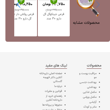
213,750
تومان
185,250
تومان
0
225,000
تومان
195,000
تومان
قرص جینکوگل گل
قرص روکش ‎دار نوراگل
دارو 30 عدد
گل دارو ۳۰ عددی
ن
محصولات مشابه
محصولات
لینک های مفید
مراقبت پوست و
صفحه اصلی
داروخانه
مو
آنلاین دکتر فهیمه
گلستانی
بهداشت جنسی
درباره ما
بهداشتی
قوانین و مقررات
مکمل غذایی
راهنمای خرید از
مکمل ورزشی
داروخانه آنلاین
آرایشی
مجوزها و پروانه ها
مادر و کودک
حفظ و رعایت حریم