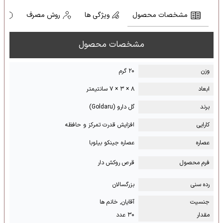
مشخصات محصول
ویژگی ها
روش مصرف
ه
مشخصات محصول
وزن
۲۰ گرم
ابعاد
۸ × ۳ × ۷ سانتیمتر
برند
گل دارو (Goldaru)
کارایی
افزایش قدرت تمرکز و حافظه
عصاره
عصاره جینکو بیلوبا
فرم محصول
قرص روکش دار
رده سنی
بزرگسالان
جنسیت
آقایان, خانم ها
مقدار
۳۰ عدد