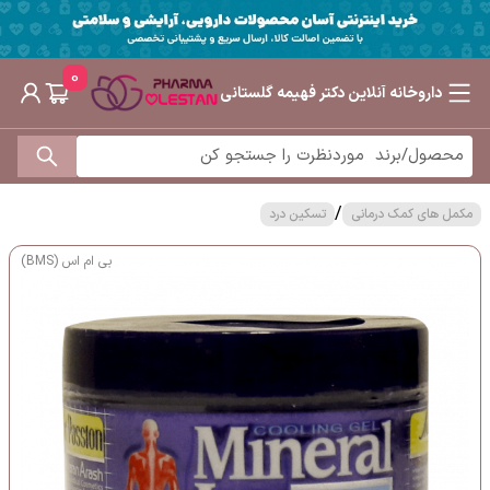
0
داروخانه آنلاین دکتر فهیمه گلستانی
/
مکمل های کمک درمانی
تسکین درد
بی ام اس (BMS)