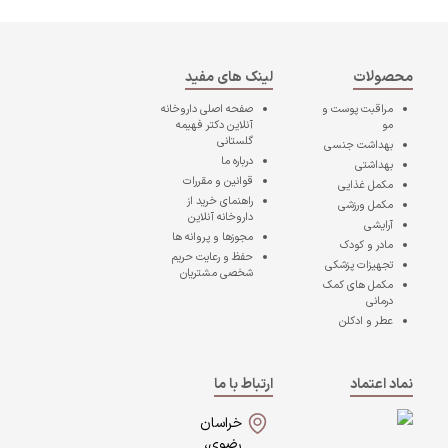
محصولات
لینک های مفید
مراقبت پوست و
صفحه اصلی
داروخانه
مو
آنلاین دکتر فهیمه
گلستانی
بهداشت جنسی
درباره ما
بهداشتی
قوانین و مقررات
مکمل غذایی
راهنمای خرید از
مکمل ورزشی
داروخانه آنلاین
آرایشی
مجوزها و پروانه ها
مادر و کودک
حفظ و رعایت حریم
تجهیزات پزشکی
شخصی مشتریان
مکمل های کمک
درمانی
عطر و ادکلن
نماد اعتماد
ارتباط با ما
خراسان
رضوی،