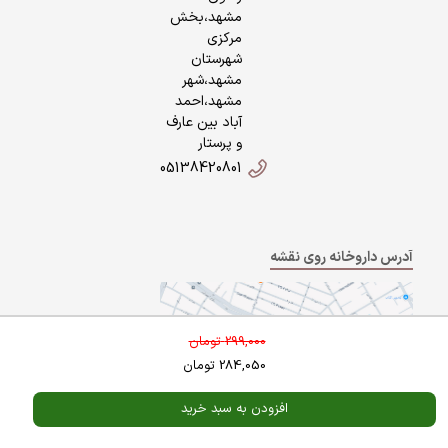
مشهد،بخش
مرکزی
شهرستان
مشهد،شهر
مشهد،احمد
آباد بین عارف
و پرستار
05138420801
آدرس داروخانه روی نقشه
299,000
تومان
284,050
تومان
افزودن به سبد خرید
Powered By
A Pluss