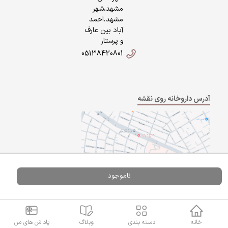
مشهد،شهر
مشهد،احمد
آباد بین عارف
و پرستار
05138420801
آدرس داروخانه روی نقشه
ناموجود
Powered By
A Pluss
خانه
دسته بندی
وبلاگ
پاداش های من