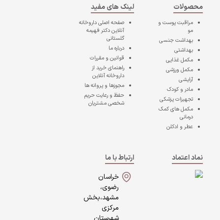
محصولات
لینک های مفید
مراقبت پوست و
صفحه اصلی
داروخانه
مو
آنلاین دکتر فهیمه
گلستانی
بهداشت جنسی
درباره ما
بهداشتی
قوانین و مقررات
مکمل غذایی
راهنمای خرید از
مکمل ورزشی
داروخانه آنلاین
آرایشی
مجوزها و پروانه ها
مادر و کودک
حفظ و رعایت حریم
تجهیزات پزشکی
شخصی مشتریان
مکمل های کمک
درمانی
عطر و ادکلن
نماد اعتماد
ارتباط با ما
خراسان
رضوی،
مشهد،بخش
مرکزی
شهرستان