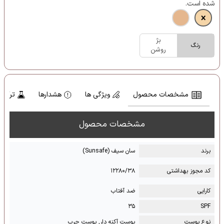
شده است.
بژ
رنگ
روشن
مشخصات محصول
ویژگی ها
هشدارها
ترکیب
مشخصات محصول
برند
سان سیف (Sunsafe)
کد مجوز بهداشتی
۱۲۲۸۰/۳۸
کارایی
ضد آفتاب
۳۵
SPF
نوع پوست
پوست آکنه دار, پوست چرب