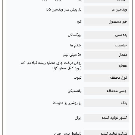
ویتامین ها
E, پیش ساز ویتامین B۵
فرم محصول
کرم
رده سنی
بزرگسالان
جنسیت
خانم ها
مقدار
۵۰ میلی لیتر
روغن درخت چای, عصاره ریشه گیاه بابا آدم
عصاره
(بورداک), عصاره گزنه
نوع محفظه
تیوب
جنس محفظه
پلاستیکی
رنگ
بژ روشن, بژ متوسط
کشور تولید کننده
ایران
شرکت تولید کننده
لابراتوار پارس حیان