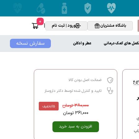
0
|
باشگاه مشتریان
ورود | ثبت نام
سفارش نسخه
کمل های کمک درمانی
عطر و ادکلن
ضمانت اصل بودن کالا
تایید و کنترل شده توسط دکتر داروساز
380,000
تومان
%5
تخفیف
361,000
تومان
ای
افزودن به سبد خرید
اب