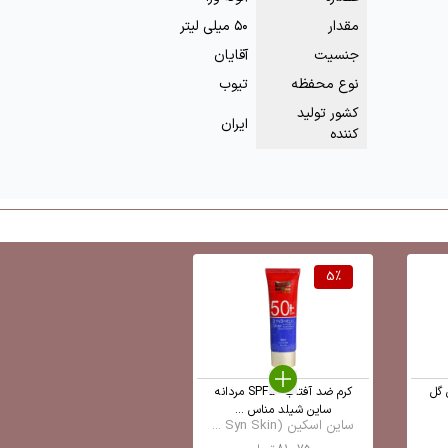
مقدار
۵۰ میلی لیتر
جنسیت
آقایان
نوع محفظه
تیوب
کشور تولید
ایران
کننده
5
%
 گل
کرم ضد آفتاب SPF50 مردانه
ساین شیلد مناس ...
ساین اسکین (Syn Skin ...