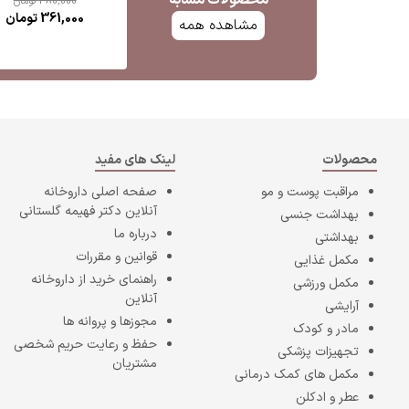
محصولات مشابه
380,000
تومان
361,000
تومان
مشاهده همه
محصولات
لینک های مفید
مراقبت پوست و مو
صفحه اصلی
داروخانه
آنلاین دکتر فهیمه گلستانی
بهداشت جنسی
درباره ما
بهداشتی
قوانین و مقررات
مکمل غذایی
راهنمای خرید از داروخانه
مکمل ورزشی
آنلاین
آرایشی
مجوزها و پروانه ها
مادر و کودک
حفظ و رعایت حریم شخصی
تجهیزات پزشکی
مشتریان
مکمل های کمک درمانی
عطر و ادکلن