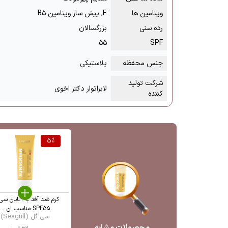
ویتامین ها
E, پیش ساز ویتامین B۵
رده سنی
بزرگسالان
۵۵
SPF
جنس محفظه
پلاستیکی
شرکت تولید
لابراتوار دکتر اخوی
کننده
5
%
کرم ضد آفتاب آقایان سی
SPF55 مناسب ان ...
سی گل (Seagull)