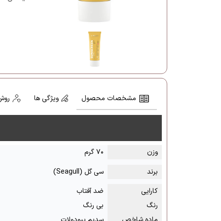
مشخصات محصول
ویژگی ها
روش
وزن
۷۰ گرم
برند
سی گل (Seagull)
کارایی
ضد آفتاب
رنگ
بی رنگ
ماده شاخص
سدیم پیودولات