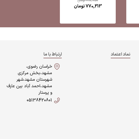
810,750
تومان
770,213
تومان
نماد اعتماد
ارتباط با ما
خراسان رضوی،
مشهد،بخش مرکزی
شهرستان مشهد،شهر
مشهد،احمد آباد بین عارف
و پرستار
05138420801