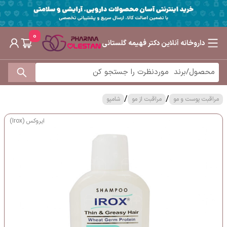
0
داروخانه آنلاین دکتر فهیمه گلستانی
/
/
مراقبت پوست و مو
مراقبت از مو
شامپو
ایروکس (Irox)