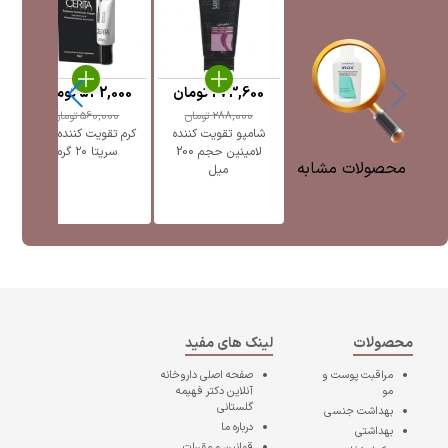
273,600
تومان
532,000
تومان
0
288,000
تومان
560,000
تومان
شامپو تقویت کننده
کرم تقویت کننده ابرو
لامینین حجم 200
سریتا ۲۰ گرم
محصولات مشابه
میل
محصولات
لینک های مفید
مراقبت پوست و
صفحه اصلی
داروخانه
مو
آنلاین دکتر فهیمه
گلستانی
بهداشت جنسی
درباره ما
بهداشتی
قوانین و مقررات