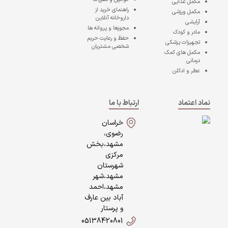
مکمل غذایی
راهنمای خرید از
مکمل ورزشی
داروخانه آنلاین
آرایشی
مجوزها و پروانه ها
مادر و کودک
حفظ و رعایت حریم
تجهیزات پزشکی
شخصی مشتریان
مکمل های کمک
درمانی
عطر و ادکلن
نماد اعتماد
ارتباط با ما
خراسان
رضوی،
مشهد،بخش
مرکزی
شهرستان
مشهد،شهر
مشهد،احمد
آباد بین عارف
و پرستار
05138420801