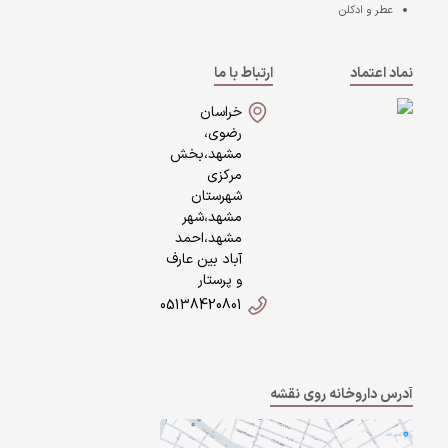
عطر و ادکلن
نماد اعتماد
ارتباط با ما
خراسان
رضوی،
مشهد،بخش
مرکزی
شهرستان
مشهد،شهر
مشهد،احمد
آباد بین عارف
و پرستار
05138420801
آدرس داروخانه روی نقشه