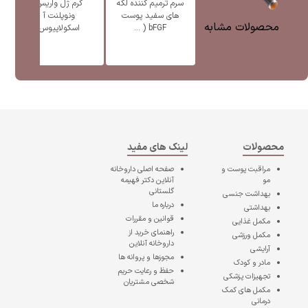
سرم ترمیم کننده لکه
کرم ژل واریس
ژل
های سفید پوست
ونوپلنت آ
پ
محصولات مشابه
bFGF ( ...
اسکولاپیوس
محصولات
لینک های مفید
مراقبت پوست و
صفحه اصلی
داروخانه
مو
آنلاین دکتر فهیمه
گلستانی
بهداشت جنسی
درباره ما
بهداشتی
قوانین و مقررات
مکمل غذایی
راهنمای خرید از
مکمل ورزشی
داروخانه آنلاین
آرایشی
مجوزها و پروانه ها
مادر و کودک
حفظ و رعایت حریم
تجهیزات پزشکی
شخصی مشتریان
مکمل های کمک
درمانی