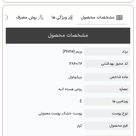
مشخصات محصول
ویژگی ها
روش مصرف
ه
مشخصات محصول
برند
پریم (Prime)
کد مجوز بهداشتی
۱۲۸۶۰/۱۶
ماده شاخص
بیزابولول
عصاره
روغن هسته انبه
ویتامین ها
E
نوع پوست
پوست خشک, پوست معمولی
فرم محصول
کرم