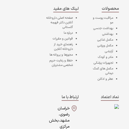
محصولات
لینک های مفید
مراقبت پوست و
صفحه اصلی
داروخانه
مو
آنلاین دکتر فهیمه
گلستانی
بهداشت جنسی
درباره ما
بهداشتی
قوانین و مقررات
مکمل غذایی
راهنمای خرید از
مکمل ورزشی
داروخانه آنلاین
آرایشی
مجوزها و پروانه ها
مادر و کودک
حفظ و رعایت حریم
تجهیزات پزشکی
شخصی مشتریان
مکمل های کمک
درمانی
عطر و ادکلن
نماد اعتماد
ارتباط با ما
خراسان
رضوی،
مشهد،بخش
مرکزی