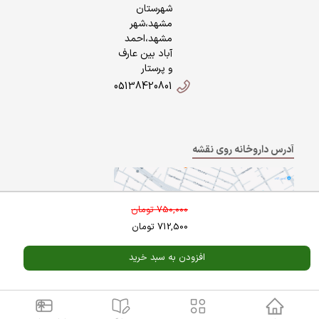
شهرستان
مشهد،شهر
مشهد،احمد
آباد بین عارف
و پرستار
05138420801
آدرس داروخانه روی نقشه
750,000
تومان
712,500
تومان
افزودن به سبد خرید
Powered By
A Pluss