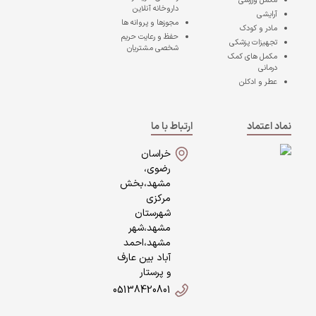
مکمل ورزشی
داروخانه آنلاین
آرایشی
مجوزها و پروانه ها
مادر و کودک
حفظ و رعایت حریم
تجهیزات پزشکی
شخصی مشتریان
مکمل های کمک
درمانی
عطر و ادکلن
نماد اعتماد
ارتباط با ما
خراسان
رضوی،
مشهد،بخش
مرکزی
شهرستان
مشهد،شهر
مشهد،احمد
آباد بین عارف
و پرستار
05138420801