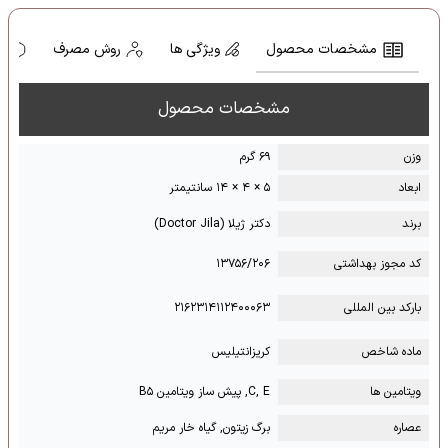
مشخصات محصول
ویژگی ها
روش مصرف
ه
مشخصات محصول
وزن
۶۹ گرم
ابعاد
۵ × ۴ × ۱۴ سانتیمتر
برند
دکتر ژیلا (Doctor Jila)
کد مجوز بهداشتی
۱۳۷۵۶/۲۰۶
بارکد بین المللی
۲۱۶۲۳۱۴۱۱۲۴۰۰۰۶۳
ماده شاخص
کریزانتیلیس
ویتامین ها
C, E, پیش ساز ویتامین B۵
عصاره
برگ زیتون, گیاه خار مریم