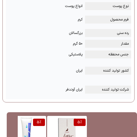
نوع پوست
انواع پوست
فرم محصول
کرم
رده سنی
بزرگسالان
مقدار
۵۰ گرم
جنس محفظه
پلاستیکی
کشور تولید کننده
ایران
شرکت تولید کننده
ایران آوندفر
%
5
%
5
%