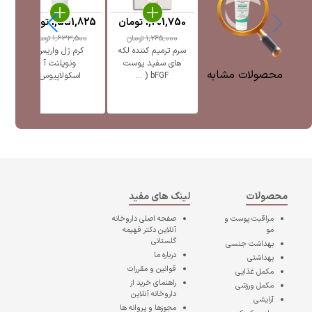
1,201,750
تومان
1,551,825
تومان
5
1,265,000
تومان
1,633,500
تومان
سرم ترمیم کننده لکه
کرم ژل واریس
ژل
های سفید پوست
ونوپلنت آ
پ
محصولات مشابه
bFGF ( ...
اسکولاپیوس
محصولات
لینک های مفید
مراقبت پوست و
صفحه اصلی
داروخانه
مو
آنلاین دکتر فهیمه
گلستانی
بهداشت جنسی
درباره ما
بهداشتی
قوانین و مقررات
مکمل غذایی
راهنمای خرید از
مکمل ورزشی
داروخانه آنلاین
آرایشی
مجوزها و پروانه ها