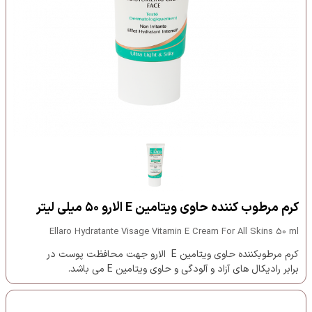
کرم مرطوب کننده حاوی ویتامین E الارو ۵۰ میلی لیتر
Ellaro Hydratante Visage Vitamin E Cream For All Skins 50 ml
کرم مرطوب‎کننده حاوی ویتامین E الارو جهت محافظت پوست در
برابر رادیکال ‎های آزاد و آلودگی و حاوی ویتامین E می باشد.