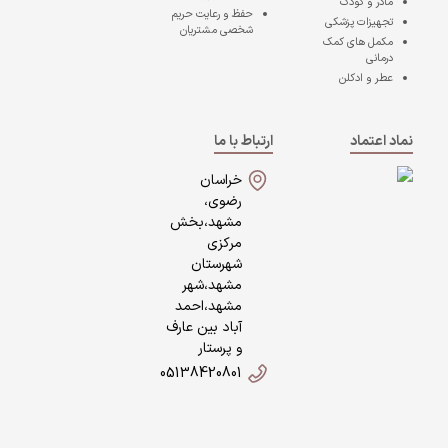
مادر و کودک
حفظ و رعایت حریم
تجهیزات پزشکی
شخصی مشتریان
مکمل های کمک
درمانی
عطر و ادکلن
نماد اعتماد
ارتباط با ما
خراسان
رضوی،
مشهد،بخش
مرکزی
شهرستان
مشهد،شهر
مشهد،احمد
آباد بین عارف
و پرستار
05138420801