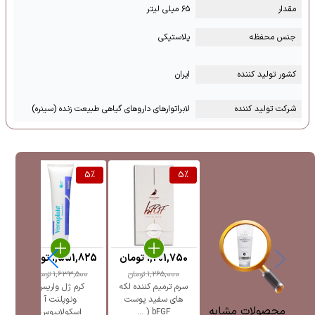
مقدار
۶۵ میلی لیتر
جنس محفظه
پلاستیکی
کشور تولید کننده
ایران
شرکت تولید کننده
لابراتوارهای داروهای گیاهی طبیعت زنده (سینره)
%
5
%
5
%
1,201,750
تومان
1,551,825
تومان
5
1,265,000
تومان
1,633,500
تومان
سرم ترمیم کننده لکه
کرم ژل واریس
ژل
های سفید پوست
ونوپلنت آ
پ
محصولات مشابه
bFGF ( ...
اسکولاپیوس