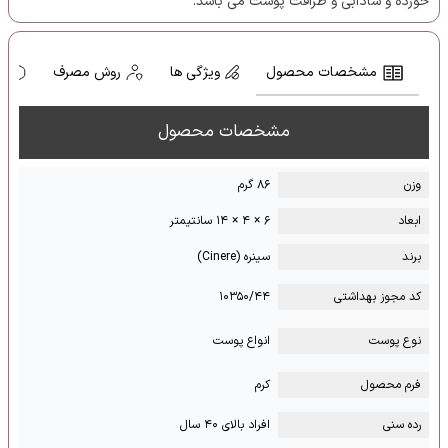
خورده و شادابی و ظرافت پوست می باشد.
مشخصات محصول
ویژگی ها
روش مصرف
ه
مشخصات محصول
وزن
۸۶ گرم
ابعاد
۶ × ۴ × ۱۴ سانتیمتر
برند
سینره (Cinere)
کد مجوز بهداشتی
۱۰۳۵۰/۴۴
نوع پوست
انواع پوست
فرم محصول
کرم
رده سنی
افراد بالای ۴۰ سال