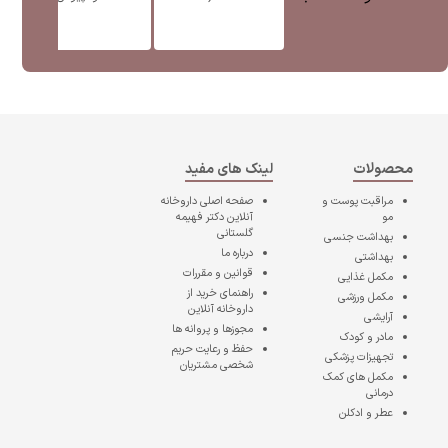
محصولات
لینک های مفید
مراقبت پوست و
صفحه اصلی
داروخانه
مو
آنلاین دکتر فهیمه
گلستانی
بهداشت جنسی
درباره ما
بهداشتی
قوانین و مقررات
مکمل غذایی
راهنمای خرید از
مکمل ورزشی
داروخانه آنلاین
آرایشی
مجوزها و پروانه ها
مادر و کودک
حفظ و رعایت حریم
تجهیزات پزشکی
شخصی مشتریان
مکمل های کمک
درمانی
عطر و ادکلن