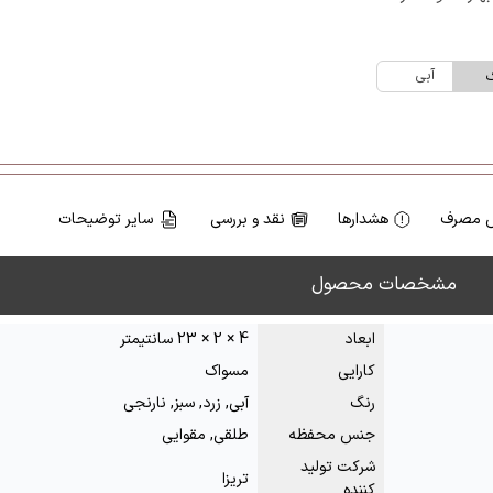
آبی
گ
 مصرف
هشدارها
نقد و بررسی
سایر توضیحات
مشخصات محصول
ابعاد
4 × 2 × 23 سانتیمتر
کارایی
مسواک
رنگ
آبی, زرد, سبز, نارنجی
جنس محفظه
طلقی, مقوایی
شرکت تولید
تریزا
کننده