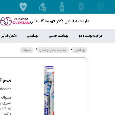
داروخانه آنلاین دکتر فهیمه گلستانی
مراقبت پوست و مو
بهداشت جنسی
بهداشتی
مکمل غذایی
/
/
بهداشتی
بهداشت دهان و دندان
مسواک
مسواک 
othbrush
مسواک پر
تمیزی بی
زرد شدن
و کنترل