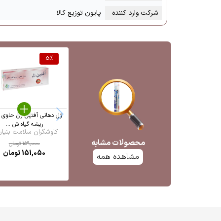
شرکت وارد کننده
پایون توزیع کالا
5
%
ژل دهانی آفتین ژل حاوی 
ریشه گیاه ش ...
کاوشگران سلامت بنیان 
محصولات مشابه
159,000
تومان
151,050
تومان
مشاهده همه