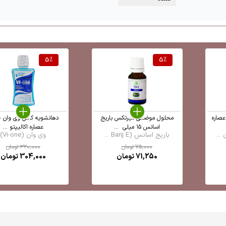
5
%
5
%
عصاره
محلول موضعی میرتکس باریج
دهانشویه کامل وی وان 
اسانس ۱۵ میلی ‎ ...
عصاره اکالیپتو ...
...
باریج اسانس (Barij E ...
وی وان (Vi-one)
75,000
تومان
320,000
تومان
71,250
تومان
304,000
تومان