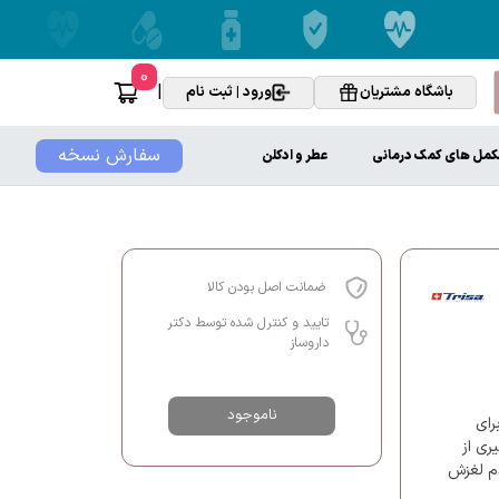
0
|
باشگاه مشتریان
ورود | ثبت نام
سفارش نسخه
کمل های کمک درمانی
عطر و ادکلن
ضمانت اصل بودن کالا
تایید و کنترل شده توسط دکتر
داروساز
ناموجود
رای
ری از
دم لغزش