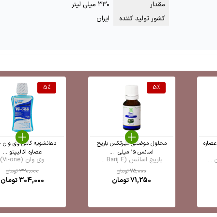
مقدار
۳۳۰ میلی لیتر
کشور تولید کننده
ایران
5
%
5
%
عصاره
محلول موضعی میرتکس باریج
دهانشویه کامل وی وان 
اسانس ۱۵ میلی ‎ ...
عصاره اکالیپتو ...
...
باریج اسانس (Barij E ...
وی وان (Vi-one)
75,000
تومان
320,000
تومان
71,250
تومان
304,000
تومان