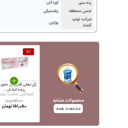
رده سنی
کودکان
جنس محفظه
پلاستیکی
شرکت تولید
روژین
کننده
5
%
ژل دهانی آفتین ژل حاوی 
ریشه گیاه ش ...
کاوشگران سلامت بنیان 
محصولات مشابه
159,000
تومان
151,050
تومان
مشاهده همه