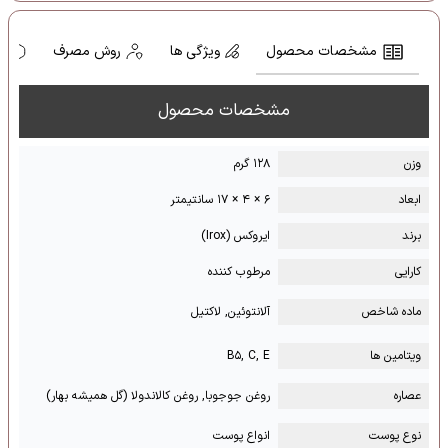
مشخصات محصول
ویژگی ها
روش مصرف
ه
مشخصات محصول
وزن
۱۲۸ گرم
ابعاد
۶ × ۴ × ۱۷ سانتیمتر
برند
ایروکس (Irox)
کارایی
مرطوب کننده
ماده شاخص
آلانتوئین, لاکتیل
ویتامین ها
B۵, C, E
عصاره
روغن جوجوبا, روغن کالاندولا (گل همیشه بهار)
نوع پوست
انواع پوست