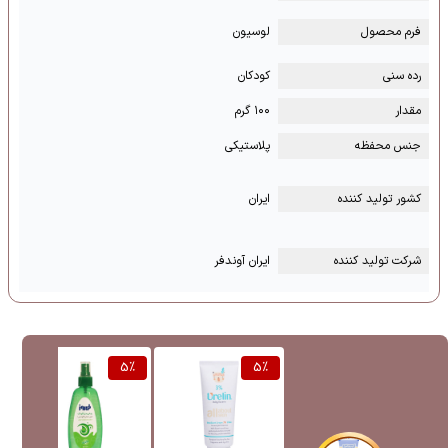
فرم محصول
لوسیون
رده سنی
کودکان
مقدار
۱۰۰ گرم
جنس محفظه
پلاستیکی
کشور تولید کننده
ایران
شرکت تولید کننده
ایران آوندفر
%
5
%
5
%