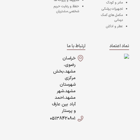
مجوزها و پروانه ها
مادر و کودک
حفظ و رعایت حریم
تجهیزات پزشکی
شخصی مشتریان
مکمل های کمک
درمانی
عطر و ادکلن
نماد اعتماد
ارتباط با ما
خراسان
رضوی،
مشهد،بخش
مرکزی
شهرستان
مشهد،شهر
مشهد،احمد
آباد بین عارف
و پرستار
05138420801