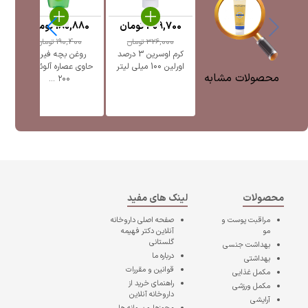
309,700
تومان
180,880
تومان
326,000
تومان
190,400
تومان
کرم اوسرین 3 درصد
روغن بچه فیروز
ک
اورلین 100 میلی لیتر
حاوی عصاره آلوئه ورا
محصولات مشابه
۲۰۰ ...
محصولات
لینک های مفید
مراقبت پوست و
صفحه اصلی
داروخانه
مو
آنلاین دکتر فهیمه
گلستانی
بهداشت جنسی
درباره ما
بهداشتی
قوانین و مقررات
مکمل غذایی
راهنمای خرید از
مکمل ورزشی
داروخانه آنلاین
آرایشی