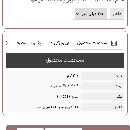
هنگام شستشو موجب اشک و سوزش چشم کودک نمی شود.
مقدار
مشخصات محصول
ویژگی ها
روش مصرف
ه
مشخصات محصول
وزن
227 گرم
ابعاد
6 × 3 × 17 سانتیمتر
برند
فیروز (Firooz)
مقدار
۲۰۰ میلی لیتر, ۳۰۰ میلی لیتر