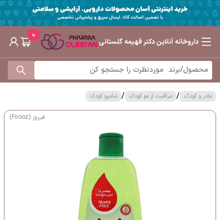
0
داروخانه آنلاین دکتر فهیمه گلستانی
/
/
مادر و کودک
مراقبت از مو کودک
شامپو کودک
فیروز (Firooz)