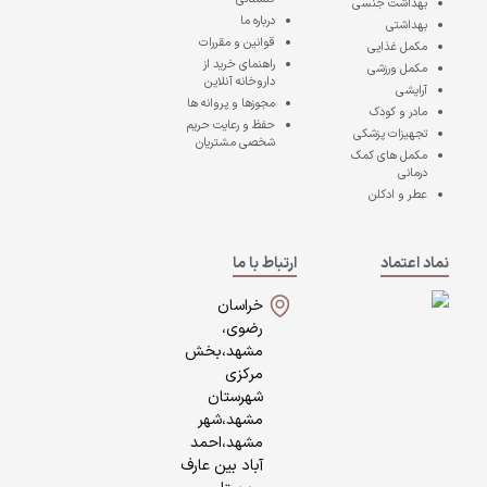
بهداشت جنسی
درباره ما
بهداشتی
قوانین و مقررات
مکمل غذایی
راهنمای خرید از
مکمل ورزشی
داروخانه آنلاین
آرایشی
مجوزها و پروانه ها
مادر و کودک
حفظ و رعایت حریم
تجهیزات پزشکی
شخصی مشتریان
مکمل های کمک
درمانی
عطر و ادکلن
نماد اعتماد
ارتباط با ما
خراسان
رضوی،
مشهد،بخش
مرکزی
شهرستان
مشهد،شهر
مشهد،احمد
آباد بین عارف