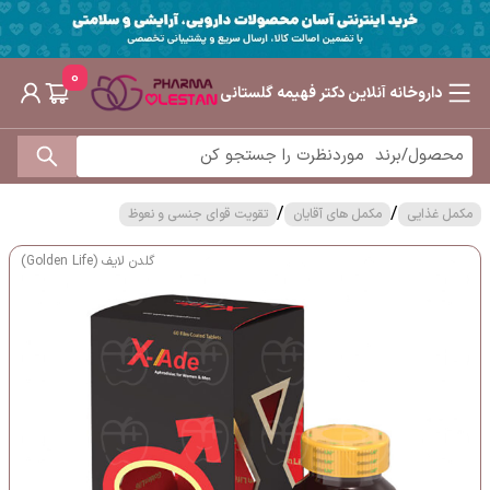
0
داروخانه آنلاین دکتر فهیمه گلستانی
/
/
مکمل غذایی
مکمل های آقایان
تقویت قوای جنسی و نعوظ
گلدن لایف (Golden Life)