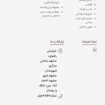
داروخانه آنلاین
آرایشی
مجوزها و پروانه ها
مادر و کودک
حفظ و رعایت حریم
تجهیزات پزشکی
شخصی مشتریان
مکمل های کمک
درمانی
عطر و ادکلن
نماد اعتماد
ارتباط با ما
خراسان
رضوی،
مشهد،بخش
مرکزی
شهرستان
مشهد،شهر
مشهد،احمد
آباد بین عارف
و پرستار
05138420801