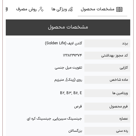
مشخصات محصول
ویژگی ها
روش مصرف
ن
مشخصات محصول
برند
گلدن لایف (Golden Life)
کد مجوز بهداشتی
۱۲۲۸۲۲۹۳۷۴
کارایی
تقویت میل جنسی
ماده شاخص
روی (زینک), منیزیم
ویتامین ها
B۲, B۳, B۶, E
فرم محصول
قرص
عصاره
جینسینگ سیبریایی, جینسینگ کره ای
رده سنی
بزرگسالان