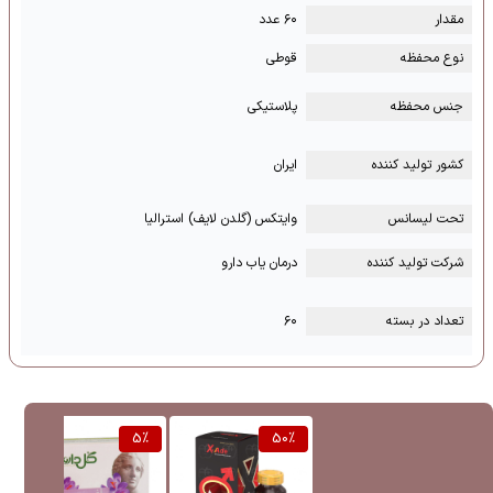
مقدار
۶۰ عدد
نوع محفظه
قوطی
جنس محفظه
پلاستیکی
کشور تولید کننده
ایران
تحت لیسانس
وایتکس (گلدن لایف) استرالیا
شرکت تولید کننده
درمان یاب دارو
تعداد در بسته
۶۰
%
5
%
50
%