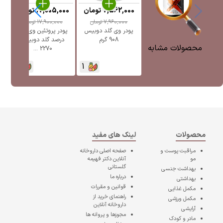
7,562,000
تومان
17,005,000
تومان
7,960,000
تومان
17,900,000
تومان
پودر وی گلد دوبیس
پودر پروتئین وی 100
908 گرم
درصد گلد دوبیس
محصولات مشابه
2270 ...
1
1
محصولات
لینک های مفید
مراقبت پوست و
صفحه اصلی
داروخانه
مو
آنلاین دکتر فهیمه
گلستانی
بهداشت جنسی
درباره ما
بهداشتی
قوانین و مقررات
مکمل غذایی
راهنمای خرید از
مکمل ورزشی
داروخانه آنلاین
آرایشی
مجوزها و پروانه ها
مادر و کودک