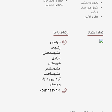
حفظ و رعایت حریم
تجهیزات پزشکی
شخصی مشتریان
مکمل های کمک
درمانی
عطر و ادکلن
نماد اعتماد
ارتباط با ما
خراسان
رضوی،
مشهد،بخش
مرکزی
شهرستان
مشهد،شهر
مشهد،احمد
آباد بین عارف
و پرستار
05138420801