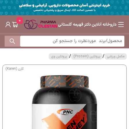
0
داروخانه آنلاین دکتر فهیمه گلستانی
/
/
مکمل ورزشی
پروتئین (Protein)
پروتئین وی
کارن (Karen)