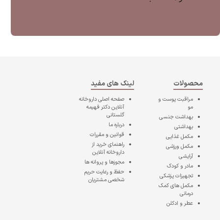
محصولات
لینک های مفید
مراقبت پوست و
صفحه اصلی
داروخانه
مو
آنلاین دکتر فهیمه
گلستانی
بهداشت جنسی
درباره ما
بهداشتی
قوانین و مقررات
مکمل غذایی
راهنمای خرید از
مکمل ورزشی
داروخانه آنلاین
آرایشی
مجوزها و پروانه ها
مادر و کودک
حفظ و رعایت حریم
تجهیزات پزشکی
شخصی مشتریان
مکمل های کمک
درمانی
عطر و ادکلن