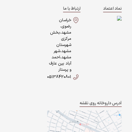
نماد اعتماد
ارتباط با ما
خراسان
رضوی،
مشهد،بخش
مرکزی
شهرستان
مشهد،شهر
مشهد،احمد
آباد بین عارف
و پرستار
05138420801
آدرس داروخانه روی نقشه