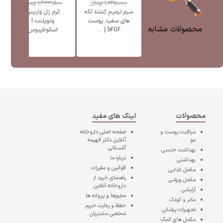
1,265,000
تومان
1,633,500
تومان
سرم ترمیم کننده لکه
کرم ژل واریس
ژل
های سفید پوست
ونوپلنت آ
پ
محصولات مشابه
bFGF ( ...
اسکولاپیوس
محصولات
لینک های مفید
مراقبت پوست و
صفحه اصلی
داروخانه
مو
آنلاین دکتر فهیمه
گلستانی
بهداشت جنسی
درباره ما
بهداشتی
قوانین و مقررات
مکمل غذایی
راهنمای خرید از
مکمل ورزشی
داروخانه آنلاین
آرایشی
مجوزها و پروانه ها
مادر و کودک
حفظ و رعایت حریم
تجهیزات پزشکی
شخصی مشتریان
مکمل های کمک