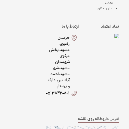
درمانی
عطر و ادکلن
نماد اعتماد
ارتباط با ما
خراسان
رضوی،
مشهد،بخش
مرکزی
شهرستان
مشهد،شهر
مشهد،احمد
آباد بین عارف
و پرستار
05138420801
آدرس داروخانه روی نقشه