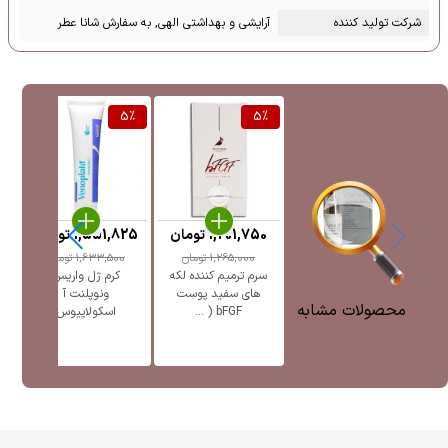
شرکت تولید کننده
آرایشی و بهداشتی الهی, به سفارش شانا عطر
%
5
%
5
%
1,201,750
تومان
1,551,825
تومان
5
1,265,000
تومان
1,633,500
تومان
سرم ترمیم کننده لکه
کرم ژل واریس
ژل
های سفید پوست
ونوپلنت آ
پ
محصولات مشابه
bFGF ( ...
اسکولاپیوس