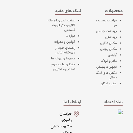
محصولات
لینک های مفید
مراقبت پوست و
صفحه اصلی
داروخانه
مو
آنلاین دکتر فهیمه
گلستانی
بهداشت جنسی
درباره ما
بهداشتی
قوانین و مقررات
مکمل غذایی
راهنمای خرید از
مکمل ورزشی
داروخانه آنلاین
آرایشی
مجوزها و پروانه ها
مادر و کودک
حفظ و رعایت حریم
تجهیزات پزشکی
شخصی مشتریان
مکمل های کمک
درمانی
عطر و ادکلن
نماد اعتماد
ارتباط با ما
خراسان
رضوی،
مشهد،بخش
مرکزی