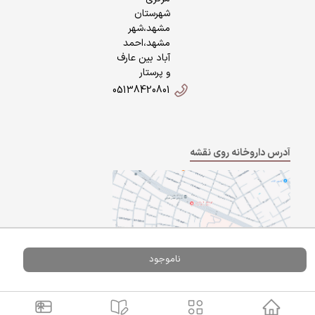
شهرستان
مشهد،شهر
مشهد،احمد
آباد بین عارف
و پرستار
05138420801
آدرس داروخانه روی نقشه
ناموجود
Powered By
A Pluss