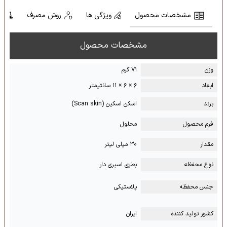
مشخصات محصول
ویژگی ها
روش مصرف
ت
مشخصات محصول
وزن
۷۱ گرم
ابعاد
۶ × ۶ × ۱۱ سانتیمتر
برند
اسکن اسکین (Scan skin)
فرم محصول
محلول
مقدار
۳۰ میلی لیتر
نوع محفظه
بطری اسپری دار
جنس محفظه
پلاستیکی
کشور تولید کننده
ایران