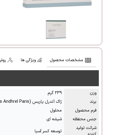
مشخصات محصول
ویژگی ها
روش
وزن
۲۳۹ گرم
برند
ژاک آندرل پاریس (Jacqes Andhrel Paris)
فرم محصول
محلول
جنس محفظه
شیشه ای
شرکت تولید
توسعه کسر آسیا
کننده