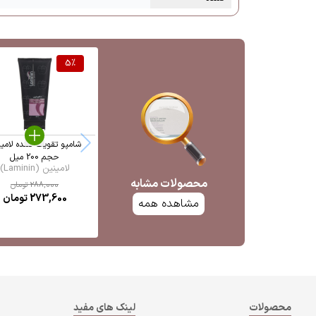
5
%
شامپو تقویت کننده لامی
حجم 200 میل
لامینین (Laminin)
محصولات مشابه
288,000
تومان
273,600
تومان
مشاهده همه
محصولات
لینک های مفید