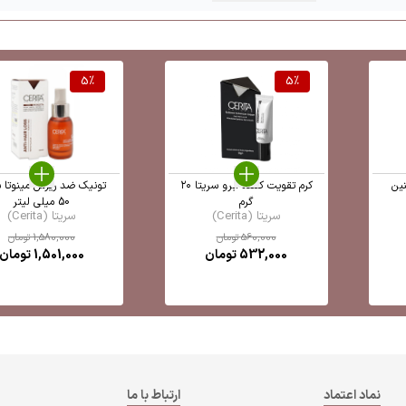
5
%
5
%
نین
کرم تقویت کننده ابرو سریتا ۲۰
تونیک ضد ریزش مینوتا س
گرم
50 میلی لیتر
سریتا (Cerita)
سریتا (Cerita)
560,000
تومان
1,580,000
تومان
532,000
تومان
1,501,000
تومان
نماد اعتماد
ارتباط با ما