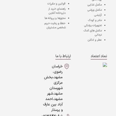
قوانین و مقررات
مکمل غذایی
راهنمای خرید از
مکمل ورزشی
داروخانه آنلاین
آرایشی
مجوزها و پروانه ها
مادر و کودک
حفظ و رعایت حریم
تجهیزات پزشکی
شخصی مشتریان
مکمل های کمک
درمانی
عطر و ادکلن
نماد اعتماد
ارتباط با ما
خراسان
رضوی،
مشهد،بخش
مرکزی
شهرستان
مشهد،شهر
مشهد،احمد
آباد بین عارف
و پرستار