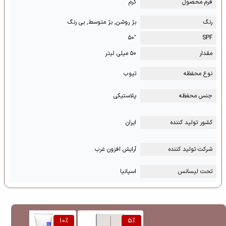
فرم محصول
کرم
رنگ
بژ روشن, بژ متوسط, بی رنگ
⁺۵۰
SPF
مقدار
۵۰ میلی لیتر
نوع محفظه
تیوب
جنس محفظه
پلاستیکی
کشور تولید کننده
ایران
شرکت تولید کننده
آرایش افزون غرب
تحت لیسانس
اسپانیا
%
10
%
5
%