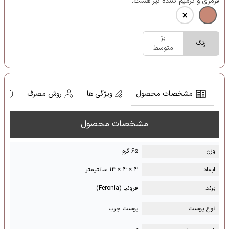
قرمزی و ترمیم کننده نیز هست.
بژ
رنگ
متوسط
مشخصات محصول
ویژگی ها
روش مصرف
ه
مشخصات محصول
وزن
65 گرم
ابعاد
4 × 4 × 14 سانتیمتر
برند
فرونیا (Feronia)
نوع پوست
پوست چرب