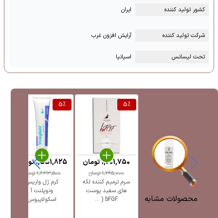
کشور تولید کننده
ایران
شرکت تولید کننده
آرایش افزون غرب
تحت لیسانس
اسپانیا
%
5
%
5
%
1,201,750
تومان
1,551,825
تومان
5
1,265,000
تومان
1,633,500
تومان
سرم ترمیم کننده لکه
کرم ژل واریس
ژل
های سفید پوست
ونوپلنت آ
پ
محصولات مشابه
bFGF ( ...
اسکولاپیوس