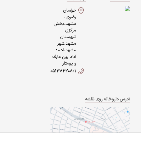
خراسان
رضوی،
مشهد،بخش
مرکزی
شهرستان
مشهد،شهر
مشهد،احمد
آباد بین عارف
و پرستار
05138420801
آدرس داروخانه روی نقشه