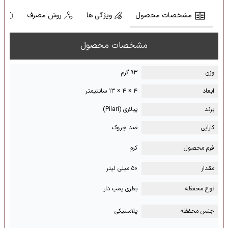
مشخصات محصول
ویژگی ها
روش مصرف
ه
مشخصات محصول
وزن
۹۳ گرم
ابعاد
۴ × ۴ × ۱۳ سانتیمتر
برند
پیلاری (Pilari)
کارایی
ضد چروک
فرم محصول
کرم
مقدار
۵۰ میلی لیتر
نوع محفظه
بطری پمپ دار
جنس محفظه
پلاستیکی