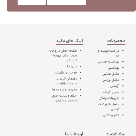
محصولات
لینک های مفید
مراقبت پوست و
صفحه اصلی
داروخانه
مو
آنلاین دکتر فهیمه
گلستانی
بهداشت جنسی
درباره ما
بهداشتی
قوانین و مقررات
مکمل غذایی
راهنمای خرید از
مکمل ورزشی
داروخانه آنلاین
آرایشی
مجوزها و پروانه ها
مادر و کودک
حفظ و رعایت حریم
تجهیزات پزشکی
شخصی مشتریان
مکمل های کمک
درمانی
عطر و ادکلن
نماد اعتماد
ارتباط با ما