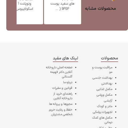
های سفید پوست
ونوپلنت آ
پ
محصولات مشابه
bFGF ( ...
اسکولاپیوس
محصولات
لینک های مفید
مراقبت پوست و
صفحه اصلی
داروخانه
مو
آنلاین دکتر فهیمه
گلستانی
بهداشت جنسی
درباره ما
بهداشتی
قوانین و مقررات
مکمل غذایی
راهنمای خرید از
مکمل ورزشی
داروخانه آنلاین
آرایشی
مجوزها و پروانه ها
مادر و کودک
حفظ و رعایت حریم
تجهیزات پزشکی
شخصی مشتریان
مکمل های کمک
درمانی