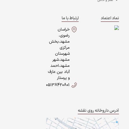
عطر و ادکلن
نماد اعتماد
ارتباط با ما
خراسان
رضوی،
مشهد،بخش
مرکزی
شهرستان
مشهد،شهر
مشهد،احمد
آباد بین عارف
و پرستار
05138420801
آدرس داروخانه روی نقشه