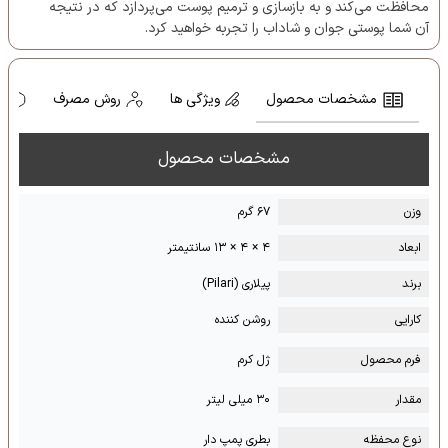
محافظت می‌کند و به بازسازی و ترمیم پوست می‌پردازد که در نتیجه
آن شما پوستی جوان و شاداب را تجربه خواهید کرد.
مشخصات محصول
ویژگی ها
روش مصرف
ه
مشخصات محصول
وزن
۶۷ گرم
ابعاد
۴ × ۴ × ۱۳ سانتیمتر
برند
پیلاری (Pilari)
کارایی
روشن کننده
فرم محصول
ژل کرم
مقدار
۳۰ میلی لیتر
نوع محفظه
بطری پمپ دار