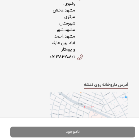
رضوی،
مشهد،بخش
مرکزی
شهرستان
مشهد،شهر
مشهد،احمد
آباد بین عارف
و پرستار
05138420801
آدرس داروخانه روی نقشه
ناموجود
Powered By
A Pluss