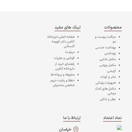
محصولات
لینک های مفید
مراقبت پوست و
صفحه اصلی
داروخانه
مو
آنلاین دکتر فهیمه
گلستانی
بهداشت جنسی
درباره ما
بهداشتی
قوانین و مقررات
مکمل غذایی
راهنمای خرید از
مکمل ورزشی
داروخانه آنلاین
آرایشی
مجوزها و پروانه ها
مادر و کودک
حفظ و رعایت حریم
تجهیزات پزشکی
شخصی مشتریان
مکمل های کمک
درمانی
عطر و ادکلن
نماد اعتماد
ارتباط با ما
خراسان