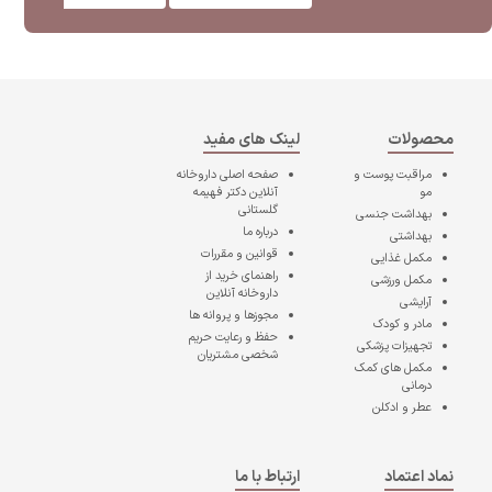
محصولات
لینک های مفید
مراقبت پوست و
صفحه اصلی
داروخانه
مو
آنلاین دکتر فهیمه
گلستانی
بهداشت جنسی
درباره ما
بهداشتی
قوانین و مقررات
مکمل غذایی
راهنمای خرید از
مکمل ورزشی
داروخانه آنلاین
آرایشی
مجوزها و پروانه ها
مادر و کودک
حفظ و رعایت حریم
تجهیزات پزشکی
شخصی مشتریان
مکمل های کمک
درمانی
عطر و ادکلن
نماد اعتماد
ارتباط با ما