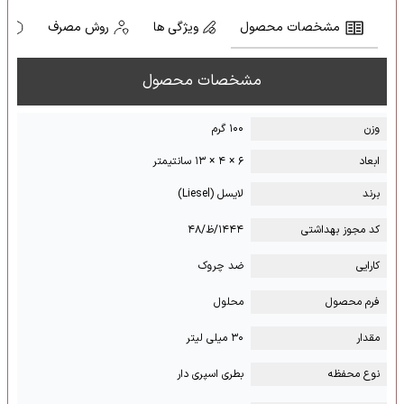
مشخصات محصول
ویژگی ها
روش مصرف
ه
مشخصات محصول
وزن
۱۰۰ گرم
ابعاد
۶ × ۴ × ۱۳ سانتیمتر
برند
لایسل (Liesel)
کد مجوز بهداشتی
۱۴۴۴/ظ/۴۸
کارایی
ضد چروک
فرم محصول
محلول
مقدار
۳۰ میلی لیتر
نوع محفظه
بطری اسپری دار