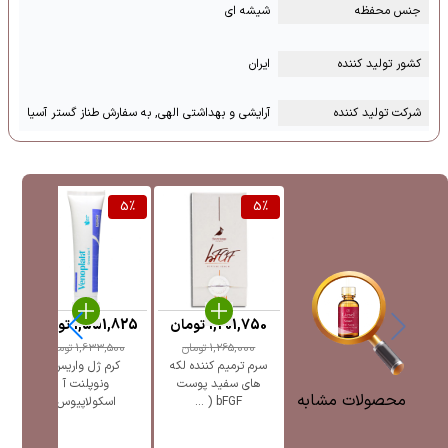
جنس محفظه
شیشه ای
کشور تولید کننده
ایران
شرکت تولید کننده
آرایشی و بهداشتی الهی, به سفارش طناز گستر آسیا
%
5
%
5
%
1,201,750
تومان
1,551,825
تومان
5
1,265,000
تومان
1,633,500
تومان
سرم ترمیم کننده لکه
کرم ژل واریس
ژل
های سفید پوست
ونوپلنت آ
پ
محصولات مشابه
bFGF ( ...
اسکولاپیوس