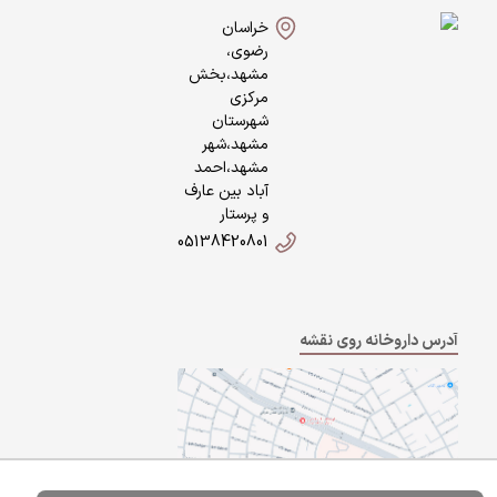
خراسان
رضوی،
مشهد،بخش
مرکزی
شهرستان
مشهد،شهر
مشهد،احمد
آباد بین عارف
و پرستار
05138420801
آدرس داروخانه روی نقشه