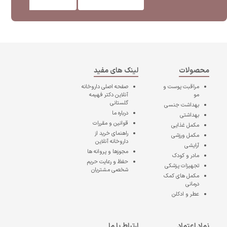
محصولات
لینک های مفید
مراقبت پوست و
صفحه اصلی
داروخانه
مو
آنلاین دکتر فهیمه
گلستانی
بهداشت جنسی
درباره ما
بهداشتی
قوانین و مقررات
مکمل غذایی
راهنمای خرید از
مکمل ورزشی
داروخانه آنلاین
آرایشی
مجوزها و پروانه ها
مادر و کودک
حفظ و رعایت حریم
تجهیزات پزشکی
شخصی مشتریان
مکمل های کمک
درمانی
عطر و ادکلن
نماد اعتماد
ارتباط با ما