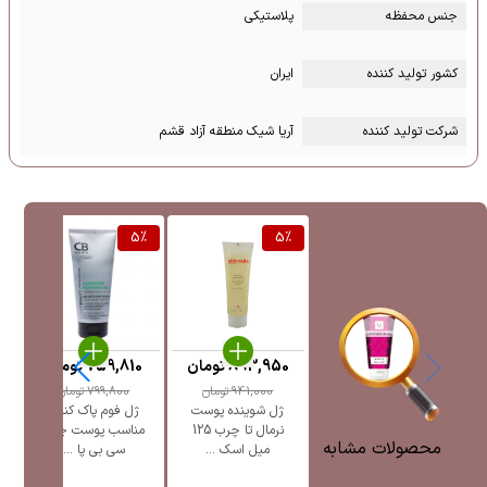
جنس محفظه
پلاستیکی
کشور تولید کننده
ایران
شرکت تولید کننده
آریا شیک منطقه آزاد قشم
%
5
%
5
%
893,950
تومان
759,810
تومان
941,000
تومان
799,800
تومان
ژل شوینده پوست
ژل فوم پاک کننده
ژ
نرمال تا چرب 125
مناسب پوست چرب
محصولات مشابه
میل اسک ...
سی بی پا ...