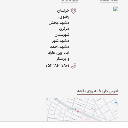
خراسان
رضوی،
مشهد،بخش
مرکزی
شهرستان
مشهد،شهر
مشهد،احمد
آباد بین عارف
و پرستار
05138420801
آدرس داروخانه روی نقشه