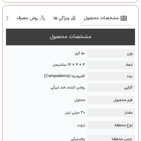
مشخصات محصول
ویژگی ها
روش مصرف
ه
مشخصات محصول
وزن
۵۰ گرم
ابعاد
۴ × ۴ × ۱۴ سانتیمتر
برند
کامپودرما (Compoderma)
کارایی
روشن کننده, ضد تیرگی
فرم محصول
محلول
مقدار
۳۰ میلی لیتر
نوع محفظه
تیوب
جنس محفظه
پلاستیکی