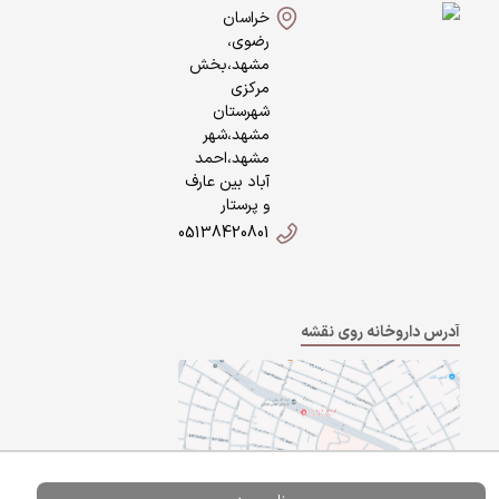
خراسان
رضوی،
مشهد،بخش
مرکزی
شهرستان
مشهد،شهر
مشهد،احمد
آباد بین عارف
و پرستار
05138420801
آدرس داروخانه روی نقشه