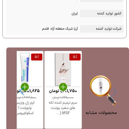
کشور تولید کننده
ایران
شرکت تولید کننده
آریا شیک منطقه آزاد قشم
%
5
%
5
%
1,201,750
تومان
1,551,825
تومان
5
1,265,000
تومان
1,633,500
تومان
سرم ترمیم کننده لکه
کرم ژل واریس
ژل
های سفید پوست
ونوپلنت آ
پ
محصولات مشابه
bFGF ( ...
اسکولاپیوس