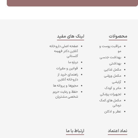
محصولات
لینک های مفید
مراقبت پوست و
صفحه اصلی
داروخانه
مو
آنلاین دکتر فهیمه
گلستانی
بهداشت جنسی
درباره ما
بهداشتی
قوانین و مقررات
مکمل غذایی
راهنمای خرید از
مکمل ورزشی
داروخانه آنلاین
آرایشی
مجوزها و پروانه ها
مادر و کودک
حفظ و رعایت حریم
تجهیزات پزشکی
شخصی مشتریان
مکمل های کمک
درمانی
عطر و ادکلن
نماد اعتماد
ارتباط با ما