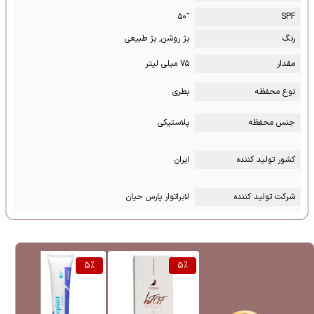
⁺۵۰
SPF
رنگ
بژ روشن, بژ طبیعی
مقدار
۷۵ میلی لیتر
نوع محفظه
بطری
جنس محفظه
پلاستیکی
کشور تولید کننده
ایران
شرکت تولید کننده
لابراتوار پارس حیان
%
5
%
5
%