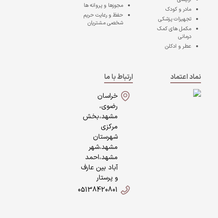
مجوزها و پروانه ها
مادر و کودک
حفظ و رعایت حریم
تجهیزات پزشکی
شخصی مشتریان
مکمل های کمک
درمانی
عطر و ادکلن
نماد اعتماد
ارتباط با ما
خراسان
رضوی،
مشهد،بخش
مرکزی
شهرستان
مشهد،شهر
مشهد،احمد
آباد بین عارف
و پرستار
05138420801