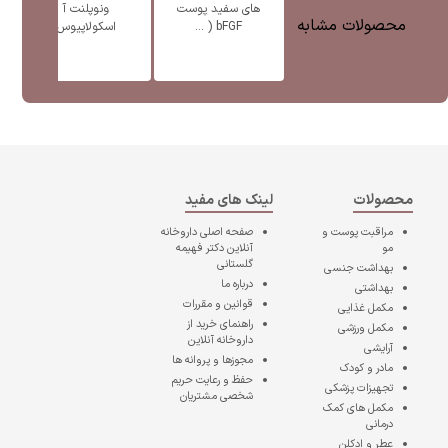
های سفید پوست
ونوپلنت آ
پ
محصولات مشابه
bFGF ( ...
اسکولاپیوس
محصولات
لینک های مفید
مراقبت پوست و
صفحه اصلی
داروخانه
مو
آنلاین دکتر فهیمه
گلستانی
بهداشت جنسی
درباره ما
بهداشتی
قوانین و مقررات
مکمل غذایی
راهنمای خرید از
مکمل ورزشی
داروخانه آنلاین
آرایشی
مجوزها و پروانه ها
مادر و کودک
حفظ و رعایت حریم
تجهیزات پزشکی
شخصی مشتریان
مکمل های کمک
درمانی
عطر و ادکلن