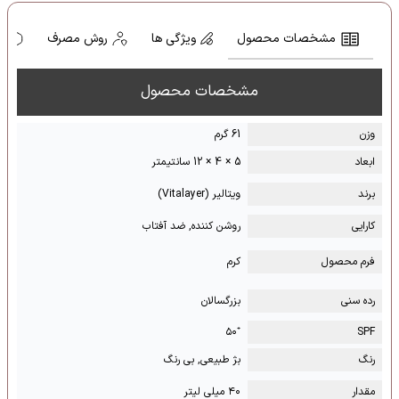
مشخصات محصول
ویژگی ها
روش مصرف
ه
مشخصات محصول
وزن
61 گرم
ابعاد
5 × 4 × 12 سانتیمتر
برند
ویتالیر (Vitalayer)
کارایی
روشن کننده, ضد آفتاب
فرم محصول
کرم
رده سنی
بزرگسالان
⁺۵۰
SPF
رنگ
بژ طبیعی, بی رنگ
مقدار
۴۰ میلی لیتر