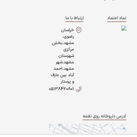
نماد اعتماد
ارتباط با ما
خراسان
رضوی،
مشهد،بخش
مرکزی
شهرستان
مشهد،شهر
مشهد،احمد
آباد بین عارف
و پرستار
05138420801
آدرس داروخانه روی نقشه