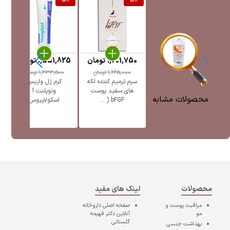
%
5
%
5
%
1,201,750
تومان
1,551,825
تومان
5
1,265,000
تومان
1,633,500
تومان
سرم ترمیم کننده لکه
کرم ژل واریس
ژل
های سفید پوست
ونوپلنت آ
پ
محصولات مشابه
bFGF ( ...
اسکولاپیوس
محصولات
لینک های مفید
مراقبت پوست و
صفحه اصلی
داروخانه
مو
آنلاین دکتر فهیمه
گلستانی
بهداشت جنسی