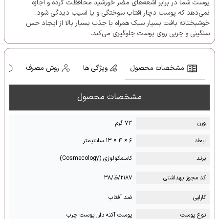
پوست شما در برابر اشعه‌های مضر خورشید محافظت کرده و اجازه
نمی‌دهد که پوست دچار آفتاب سوختگی و یا آسیب دیدگی شود.
خوشبختانه بافت بسیار سبک همراه با جذب بسیار بالا از ایجاد حس
سنگینی و چربی روی پوست جلوگیری می‌کند.
مشخصات محصول
ویژگی ها
روش مصرف
ه
مشخصات محصول
وزن
۷۳ گرم
ابعاد
۶ × ۴ × ۱۳ سانتیمتر
برند
کاسمکولوژی (Cosmecology)
کد مجوز بهداشتی
۲۱۸۷/ظ/۳۸
کارایی
ضد آفتاب
نوع پوست
پوست آکنه دار, پوست چرب