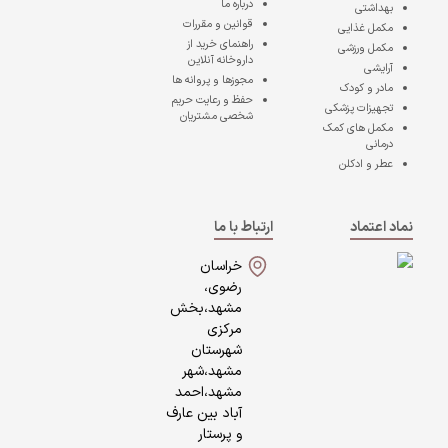
درباره ما
بهداشتی
قوانین و مقررات
مکمل غذایی
راهنمای خرید از
مکمل ورزشی
داروخانه آنلاین
آرایشی
مجوزها و پروانه ها
مادر و کودک
حفظ و رعایت حریم
تجهیزات پزشکی
شخصی مشتریان
مکمل های کمک
درمانی
عطر و ادکلن
نماد اعتماد
ارتباط با ما
خراسان
رضوی،
مشهد،بخش
مرکزی
شهرستان
مشهد،شهر
مشهد،احمد
آباد بین عارف
و پرستار