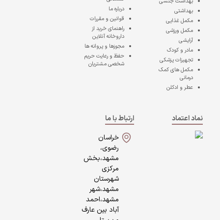
بهداشت جنسی
درباره ما
بهداشتی
قوانین و مقررات
مکمل غذایی
راهنمای خرید از
مکمل ورزشی
داروخانه آنلاین
آرایشی
مجوزها و پروانه ها
مادر و کودک
حفظ و رعایت حریم
تجهیزات پزشکی
شخصی مشتریان
مکمل های کمک
درمانی
عطر و ادکلن
نماد اعتماد
ارتباط با ما
خراسان
رضوی،
مشهد،بخش
مرکزی
شهرستان
مشهد،شهر
مشهد،احمد
آباد بین عارف