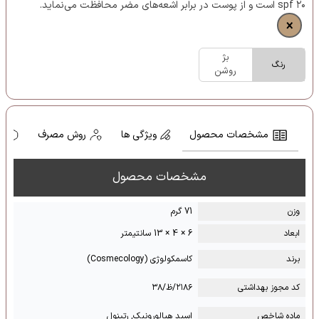
spf ۲۰ است و از پوست در برابر اشعه‌های مضر محافظت می‌نماید.
بژ
رنگ
روشن
مشخصات محصول
ویژگی ها
روش مصرف
ه
مشخصات محصول
وزن
71 گرم
ابعاد
6 × 4 × 13 سانتیمتر
برند
کاسمکولوژی (Cosmecology)
کد مجوز بهداشتی
۲۱۸۶/ظ/۳۸
ماده شاخص
اسید هیالورونیک, رتینول