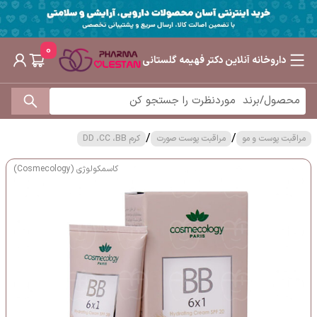
0
داروخانه آنلاین دکتر فهیمه گلستانی
/
/
مراقبت پوست و مو
مراقبت پوست صورت
کرم DD ،CC ،BB
کاسمکولوژی (Cosmecology)