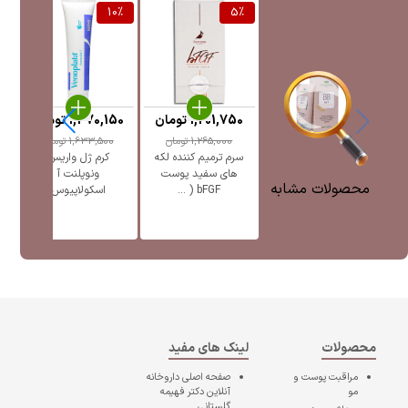
%
10
%
5
%
1,201,750
تومان
1,470,150
تومان
5
1,265,000
تومان
1,633,500
تومان
سرم ترمیم کننده لکه
کرم ژل واریس
ژل
های سفید پوست
ونوپلنت آ
پ
محصولات مشابه
bFGF ( ...
اسکولاپیوس
محصولات
لینک های مفید
مراقبت پوست و
صفحه اصلی
داروخانه
مو
آنلاین دکتر فهیمه
گلستانی