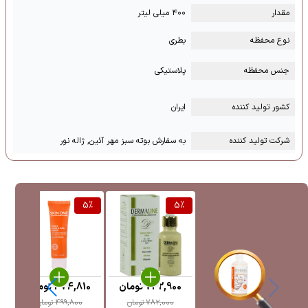
مقدار
۴۰۰ میلی لیتر
نوع محفظه
بطری
جنس محفظه
پلاستیکی
کشور تولید کننده
ایران
شرکت تولید کننده
به سفارش بوته سبز مهر آئین, ژاله نور
%
5
%
5
%
742,900
تومان
474,810
تومان
782,000
تومان
499,800
تومان