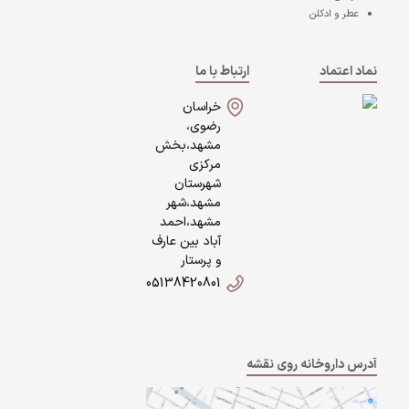
عطر و ادکلن
نماد اعتماد
ارتباط با ما
خراسان
رضوی،
مشهد،بخش
مرکزی
شهرستان
مشهد،شهر
مشهد،احمد
آباد بین عارف
و پرستار
05138420801
آدرس داروخانه روی نقشه